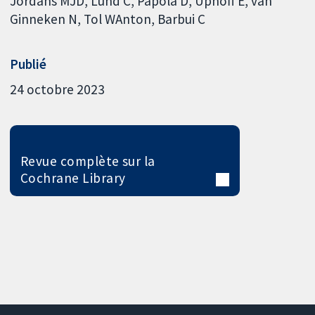
Jordans MJD
Lund C
Papola D
Uphoff E
van
Ginneken N
Tol WAnton
Barbui C
Publié
24 octobre 2023
Revue complète sur la
Cochrane Library