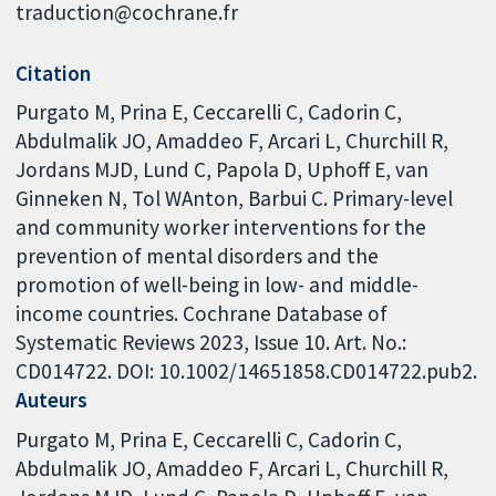
traduction@cochrane.fr
Citation
Purgato M, Prina E, Ceccarelli C, Cadorin C,
Abdulmalik JO, Amaddeo F, Arcari L, Churchill R,
Jordans MJD, Lund C, Papola D, Uphoff E, van
Ginneken N, Tol WAnton, Barbui C. Primary-level
and community worker interventions for the
prevention of mental disorders and the
promotion of well-being in low- and middle-
income countries. Cochrane Database of
Systematic Reviews 2023, Issue 10. Art. No.:
CD014722. DOI: 10.1002/14651858.CD014722.pub2.
Auteurs
Purgato M
Prina E
Ceccarelli C
Cadorin C
Abdulmalik JO
Amaddeo F
Arcari L
Churchill R