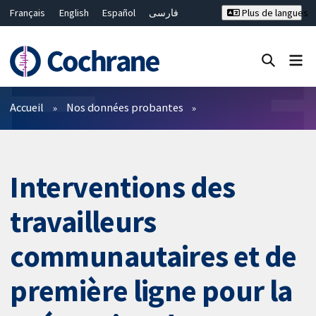
Français
English
Español
فارسی
Plus de langues
Русский
Hrvatski
Deutsch
Bahasa Malaysia
ไทย
繁體中文
简体中文
Fermer la recherche ✖
Filtres
Accueil
Nos données probantes
Interventions des
travailleurs
communautaires et de
première ligne pour la