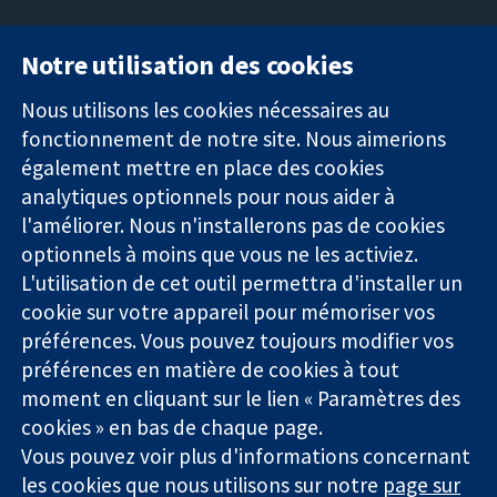
Notre utilisation des cookies
11-13 Cavendish
Contactez-
Square
nous
Nous utilisons les cookies nécessaires au
Des données
Londres
Actualités
fonctionnement de notre site. Nous aimerions
probantes.
W1G0AN
Service de
également mettre en place des cookies
Des décisions
Royaume-Uni
presse
analytiques optionnels pour nous aider à
éclairées.
Qui sommes-
l'améliorer. Nous n'installerons pas de cookies
Une meilleure
nous
santé.
Offres
optionnels à moins que vous ne les activiez.
d'emploi
L'utilisation de cet outil permettra d'installer un
Cochrane
cookie sur votre appareil pour mémoriser vos
Library
préférences. Vous pouvez toujours modifier vos
préférences en matière de cookies à tout
moment en cliquant sur le lien « Paramètres des
La Collaboration Cochrane est une association caritative (n°
cookies » en bas de chaque page.
1045921) et une société à responsabilité limitée par garantie (n°
Vous pouvez voir plus d'informations concernant
03044323) enregistrée en Angleterre et au Pays de Galles. Numéro
de TVA : GB 718 2127 49.
les cookies que nous utilisons sur notre
page sur