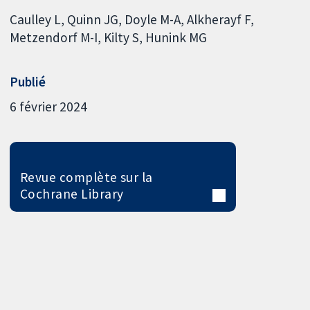
Caulley L
Quinn JG
Doyle M-A
Alkherayf F
Metzendorf M-I
Kilty S
Hunink MG
Publié
6 février 2024
Revue complète sur la
Cochrane Library