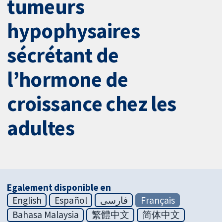
tumeurs
hypophysaires
sécrétant de
l’hormone de
croissance chez les
adultes
Egalement disponible en
English
Español
فارسی
Français
Bahasa Malaysia
繁體中文
简体中文