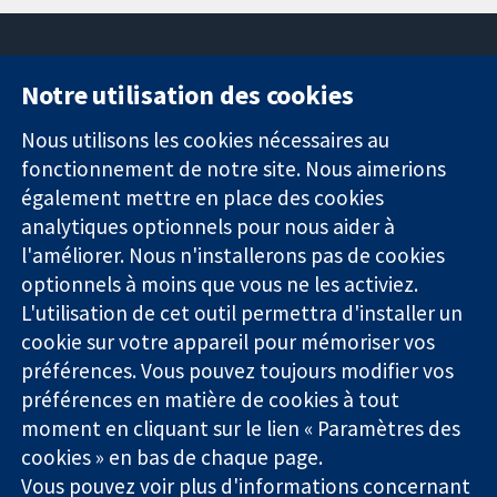
Notre utilisation des cookies
11-13 Cavendish
Contactez-
Square
nous
Nous utilisons les cookies nécessaires au
Des données
Londres
Actualités
fonctionnement de notre site. Nous aimerions
probantes.
W1G0AN
Service de
également mettre en place des cookies
Des décisions
Royaume-Uni
presse
analytiques optionnels pour nous aider à
éclairées.
Qui sommes-
l'améliorer. Nous n'installerons pas de cookies
Une meilleure
nous
santé.
Offres
optionnels à moins que vous ne les activiez.
d'emploi
L'utilisation de cet outil permettra d'installer un
Cochrane
cookie sur votre appareil pour mémoriser vos
Library
préférences. Vous pouvez toujours modifier vos
préférences en matière de cookies à tout
moment en cliquant sur le lien « Paramètres des
La Collaboration Cochrane est une association caritative (n°
cookies » en bas de chaque page.
1045921) et une société à responsabilité limitée par garantie (n°
Vous pouvez voir plus d'informations concernant
03044323) enregistrée en Angleterre et au Pays de Galles. Numéro