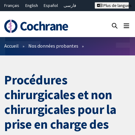
Français
English
Español
فارسی
Plus de langues
Русский
Hrvatski
Deutsch
Bahasa Malaysia
ไทย
繁體中文
简体中文
Fermer la recherche ✖
Filtres
Accueil
Nos données probantes
Procédures
chirurgicales et non
chirurgicales pour la
prise en charge des