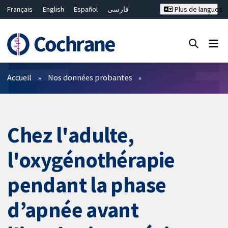
Français
English
Español
فارسی
Plus de langues
Русский
Hrvatski
Deutsch
Bahasa Malaysia
ไทย
繁體中文
简体中文
Fermer la recherche ✖
Filtres
Accueil
Nos données probantes
Chez l'adulte,
l'oxygénothérapie
pendant la phase
d’apnée avant