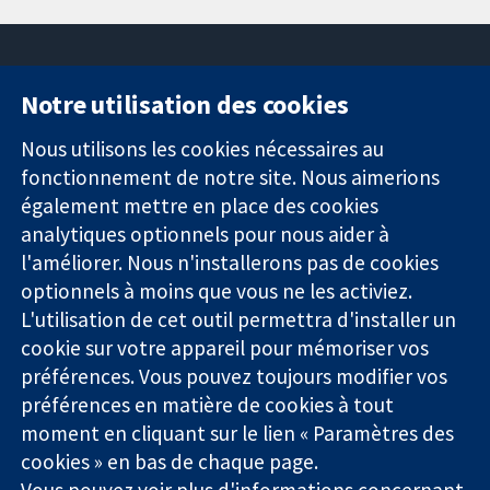
Notre utilisation des cookies
11-13 Cavendish
Contactez-
Square
nous
Nous utilisons les cookies nécessaires au
Des données
Londres
Actualités
fonctionnement de notre site. Nous aimerions
probantes.
W1G0AN
Service de
également mettre en place des cookies
Des décisions
Royaume-Uni
presse
analytiques optionnels pour nous aider à
éclairées.
Qui sommes-
l'améliorer. Nous n'installerons pas de cookies
Une meilleure
nous
santé.
optionnels à moins que vous ne les activiez.
Offres
d'emploi
L'utilisation de cet outil permettra d'installer un
Cochrane
cookie sur votre appareil pour mémoriser vos
Library
préférences. Vous pouvez toujours modifier vos
préférences en matière de cookies à tout
moment en cliquant sur le lien « Paramètres des
La Collaboration Cochrane est une association caritative (n°
cookies » en bas de chaque page.
1045921) et une société à responsabilité limitée par garantie (n°
Vous pouvez voir plus d'informations concernant