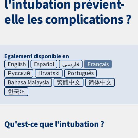
l'intubation prévient-
elle les complications ?
Egalement disponible en
English
Español
فارسی
Français
Русский
Hrvatski
Português
Bahasa Malaysia
繁體中文
简体中文
한국어
Qu'est-ce que l'intubation ?