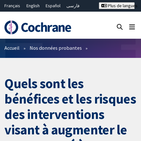
Français
English
Español
فارسی
Plus de langues
Русский
Hrvatski
Deutsch
Bahasa Malaysia
ไทย
繁體中文
简体中文
Fermer la recherche ✖
Filtres
Accueil
Nos données probantes
Quels sont les
bénéfices et les risques
des interventions
visant à augmenter le