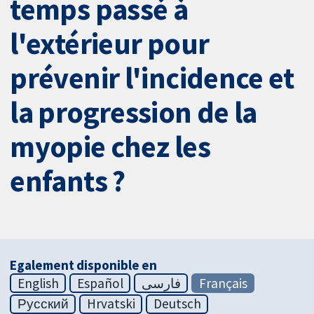
temps passé à
l'extérieur pour
prévenir l'incidence et
la progression de la
myopie chez les
enfants ?
Egalement disponible en
English
Español
فارسی
Français
Русский
Hrvatski
Deutsch