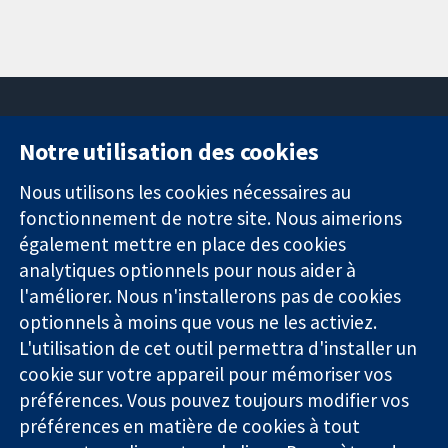
Notre utilisation des cookies
11-13 Cavendish
Contactez-
Square
nous
Nous utilisons les cookies nécessaires au
Des données
Londres
Actualités
fonctionnement de notre site. Nous aimerions
probantes.
W1G0AN
Service de
également mettre en place des cookies
Des décisions
Royaume-Uni
presse
analytiques optionnels pour nous aider à
éclairées.
Qui sommes-
Une meilleure
l'améliorer. Nous n'installerons pas de cookies
nous
santé.
Offres
optionnels à moins que vous ne les activiez.
d'emploi
L'utilisation de cet outil permettra d'installer un
Cochrane
cookie sur votre appareil pour mémoriser vos
Library
préférences. Vous pouvez toujours modifier vos
préférences en matière de cookies à tout