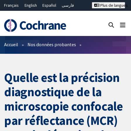
Français
English
Español
فارسی
Plus de langues
Русский
Hrvatski
Deutsch
Bahasa Malaysia
ไทย
繁體中文
简体中文
Fermer la recherche ✖
Filtres
Accueil
Nos données probantes
Quelle est la précision
diagnostique de la
microscopie confocale
par réflectance (MCR)