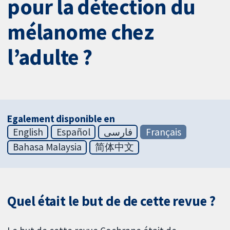
pour la détection du
mélanome chez
l’adulte ?
Egalement disponible en
English
Español
فارسی
Français
Bahasa Malaysia
简体中文
Quel était le but de de cette revue ?