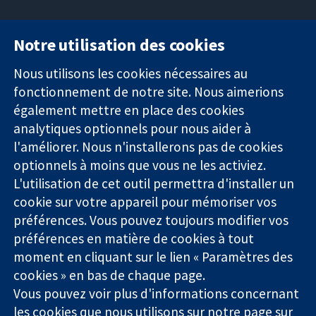
Notre utilisation des cookies
11-13 Cavendish
Contactez-
Square
nous
Nous utilisons les cookies nécessaires au
Des données
Londres
Actualités
fonctionnement de notre site. Nous aimerions
probantes.
W1G0AN
Service de
également mettre en place des cookies
Des décisions
Royaume-Uni
presse
analytiques optionnels pour nous aider à
éclairées.
Qui sommes-
l'améliorer. Nous n'installerons pas de cookies
Une meilleure
nous
santé.
Offres
optionnels à moins que vous ne les activiez.
d'emploi
L'utilisation de cet outil permettra d'installer un
Cochrane
cookie sur votre appareil pour mémoriser vos
Library
préférences. Vous pouvez toujours modifier vos
préférences en matière de cookies à tout
moment en cliquant sur le lien « Paramètres des
La Collaboration Cochrane est une association caritative (n°
cookies » en bas de chaque page.
1045921) et une société à responsabilité limitée par garantie (n°
Vous pouvez voir plus d'informations concernant
03044323) enregistrée en Angleterre et au Pays de Galles. Numéro
de TVA : GB 718 2127 49.
les cookies que nous utilisons sur notre
page sur