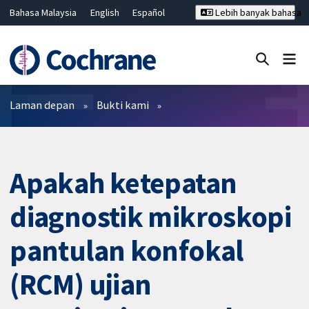
Bahasa Malaysia
English
Español
Lebih banyak bahasa
فارسی
Français
Русский
Hrvatski
Deutsch
ไทย
繁體中文
简体中文
Tutup carian ✖
Penapis
Laman depan
Bukti kami
Apakah ketepatan
diagnostik mikroskopi
pantulan konfokal
(RCM) ujian