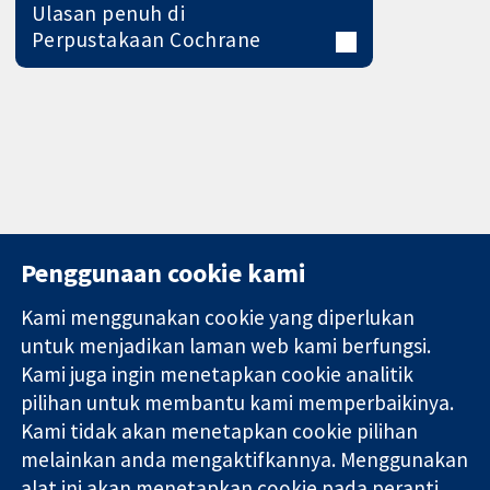
Ulasan penuh di
Perpustakaan Cochrane
Penggunaan cookie kami
Kami menggunakan cookie yang diperlukan
11-13 Cavendish
Hubungi kita
untuk menjadikan laman web kami berfungsi.
Square
Berita
Kami juga ingin menetapkan cookie analitik
Bukti yang
London
Pejabat
pilihan untuk membantu kami memperbaikinya.
dipercayai.
W1G 0AN
akhbar
keputusan
Kami tidak akan menetapkan cookie pilihan
United Kingdom
Perihal Kami
termaklum
Pekerjaan
melainkan anda mengaktifkannya. Menggunakan
Kesihatan yang
Cochrane
alat ini akan menetapkan cookie pada peranti