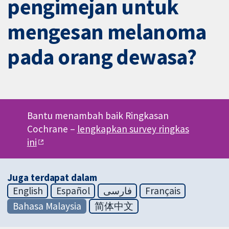
pengimejan untuk
mengesan melanoma
pada orang dewasa?
Bantu menambah baik Ringkasan
Cochrane –
lengkapkan survey ringkas
ini
Juga terdapat dalam
English
Español
فارسی
Français
Bahasa Malaysia
简体中文