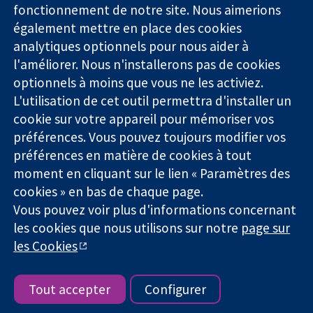
Des données
Londres
Actualités
fonctionnement de notre site. Nous aimerions
probantes.
W1G0AN
Service de
également mettre en place des cookies
Des décisions
Royaume-Uni
presse
analytiques optionnels pour nous aider à
éclairées.
Qui sommes-
l'améliorer. Nous n'installerons pas de cookies
Une meilleure
nous
santé.
Offres
optionnels à moins que vous ne les activiez.
d'emploi
L'utilisation de cet outil permettra d'installer un
Cochrane
cookie sur votre appareil pour mémoriser vos
Library
préférences. Vous pouvez toujours modifier vos
préférences en matière de cookies à tout
moment en cliquant sur le lien « Paramètres des
La Collaboration Cochrane est une association caritative (n°
cookies » en bas de chaque page.
1045921) et une société à responsabilité limitée par garantie (n°
Vous pouvez voir plus d'informations concernant
03044323) enregistrée en Angleterre et au Pays de Galles. Numéro
de TVA : GB 718 2127 49.
les cookies que nous utilisons sur notre
page sur
les Cookies
Copyright © 2026 The Cochrane Collaboration
Conditions Générales
|
Mentions légales
|
Politique de
confidentialité
|
Politique d'usage des cookies
|
Paramètres des
Tout accepter
Configurer
cookies