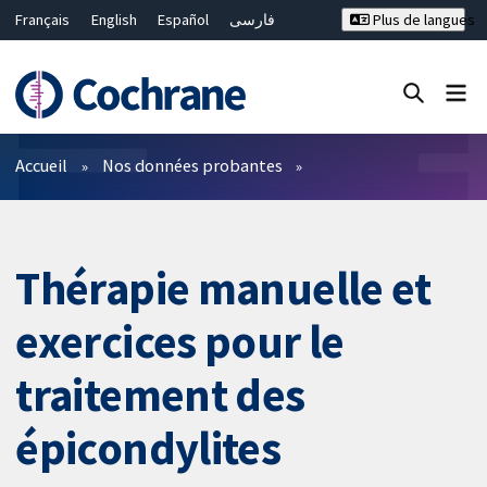
Français
English
Español
فارسی
Plus de langues
Русский
Hrvatski
Deutsch
Bahasa Malaysia
ไทย
繁體中文
简体中文
Fermer la recherche ✖
Filtres
Accueil
Nos données probantes
Thérapie manuelle et
exercices pour le
traitement des
épicondylites