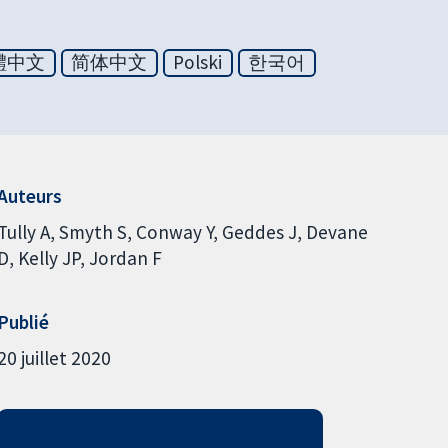
體中文
简体中文
Polski
한국어
Auteurs
Tully A
Smyth S
Conway Y
Geddes J
Devane
D
Kelly JP
Jordan F
Publié
20 juillet 2020