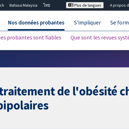
ch
Bahasa Malaysia
ไทย
Plus de langues
A propos d
Nos données probantes
S'impliquer
Se form
es probantes sont fiables
Que sont les revues sys
Fermer la recherche ✖
 traitement de l'obésité 
bipolaires