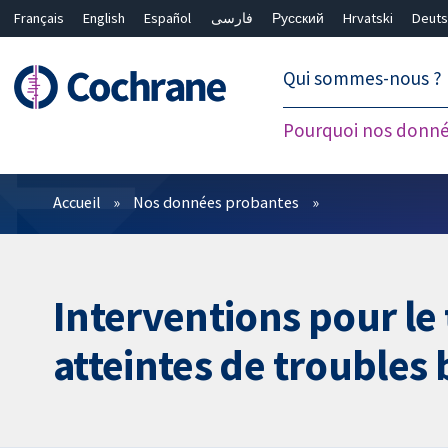
Français
English
Español
فارسی
Русский
Hrvatski
Deuts
繁體中文
简体中文
Qui sommes-nous ?
Pourquoi nos donné
Filtres
Accueil
Nos données probantes
Interventions pour le
atteintes de troubles 