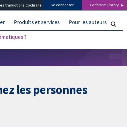
Se connecter
Cochrane Library
es traductions Cochrane
er
Produits et services
Pour les auteurs
tématiques ?
chez les personnes