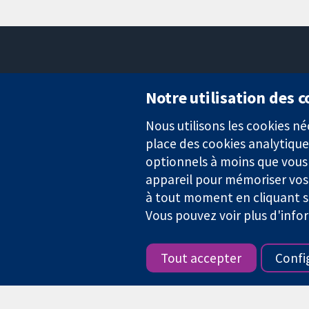
Notre utilisation des 
Nous utilisons les cookies 
Des données probantes.
place des cookies analytique
Des décisions éclairées.
Une meilleure santé.
optionnels à moins que vous n
appareil pour mémoriser vos
à tout moment en cliquant su
Vous pouvez voir plus d'info
La Collaboration Cochrane est une association caritative (n° 1045
TVA : GB 718 2127 49.
Tout accepter
Confi
Copyright © 2026 The Cochrane Collaboration