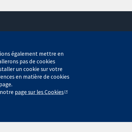
Contactez-nous
Actualités
Service de presse
erions également mettre en
Qui sommes-nous
allerons pas de cookies
Offres d'emploi
staller un cookie sur votre
Cochrane Library
rences en matière de cookies
 page.
r notre
page sur les Cookies
4323) enregistrée en Angleterre et au Pays de Galles. Numéro de
entialité
|
Politique d'usage des cookies
|
Paramètres des cookies