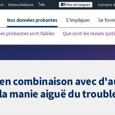
ch
Bahasa Malaysia
ไทย
Plus de langues
A propos d
Nos données probantes
S'impliquer
Se form
es probantes sont fiables
Que sont les revues sys
Fermer la recherche ✖
ou en combinaison avec d
la manie aiguë du troubl