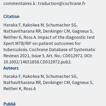
commentaires à : traduction@cochrane.fr
Citation
Haraka F, Kakolwa M, Schumacher SG,
Nathavitharana RR, Denkinger CM, Gagneux S,
Reither K, Ross A. Impact of the diagnostic test
Xpert MTB/RIF on patient outcomes for
tuberculosis. Cochrane Database of Systematic
Reviews 2021, Issue 5. Art. No.: CD012972. DOI:
10.1002/14651858.CD012972.pub2.
Auteurs
Haraka F
Kakolwa M
Schumacher SG
Nathavitharana RR
Denkinger CM
Gagneux S
Reither K
Ross A
Publié