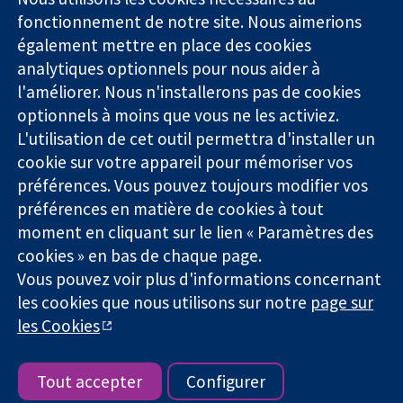
Des données
Londres
Actualités
fonctionnement de notre site. Nous aimerions
probantes.
W1G0AN
Service de
également mettre en place des cookies
Des décisions
Royaume-Uni
presse
analytiques optionnels pour nous aider à
éclairées.
Qui sommes-
l'améliorer. Nous n'installerons pas de cookies
Une meilleure
nous
santé.
optionnels à moins que vous ne les activiez.
Offres
d'emploi
L'utilisation de cet outil permettra d'installer un
Cochrane
cookie sur votre appareil pour mémoriser vos
Library
préférences. Vous pouvez toujours modifier vos
préférences en matière de cookies à tout
moment en cliquant sur le lien « Paramètres des
La Collaboration Cochrane est une association caritative (n°
cookies » en bas de chaque page.
1045921) et une société à responsabilité limitée par garantie (n°
Vous pouvez voir plus d'informations concernant
03044323) enregistrée en Angleterre et au Pays de Galles. Numéro
les cookies que nous utilisons sur notre
page sur
de TVA : GB 718 2127 49.
les Cookies
Copyright © 2026 The Cochrane Collaboration
Conditions Générales
|
Mentions légales
|
Politique de
confidentialité
|
Politique d'usage des cookies
|
Paramètres des
Tout accepter
Configurer
cookies