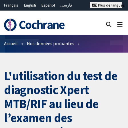
Français
English
Español
فارسی
Plus de langues
Русский
Hrvatski
Deutsch
Bahasa Malaysia
ไทย
繁體中文
简体中文
Fermer la recherche ✖
Filtres
Accueil
Nos données probantes
L'utilisation du test de
diagnostic Xpert
MTB/RIF au lieu de
l’examen des