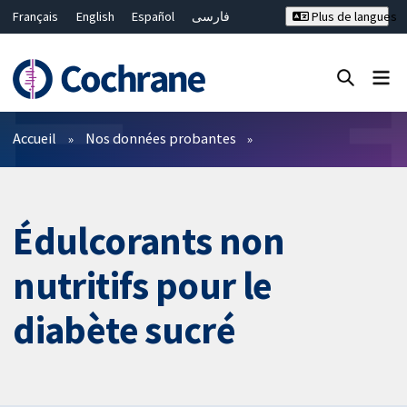
Français
English
Español
فارسی
Plus de langues
Русский
Hrvatski
Deutsch
Bahasa Malaysia
ไทย
繁體中文
简体中文
Fermer la recherche ✖
Filtres
Accueil
Nos données probantes
Édulcorants non
nutritifs pour le
diabète sucré