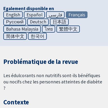
Egalement disponible en
English
Español
فارسی
Français
Русский
Deutsch
日本語
Bahasa Malaysia
ไทย
繁體中文
简体中文
한국어
Problématique de la revue
Les édulcorants non nutritifs sont-ils bénéfiques
ou nocifs chez les personnes atteintes de diabète
?
Contexte