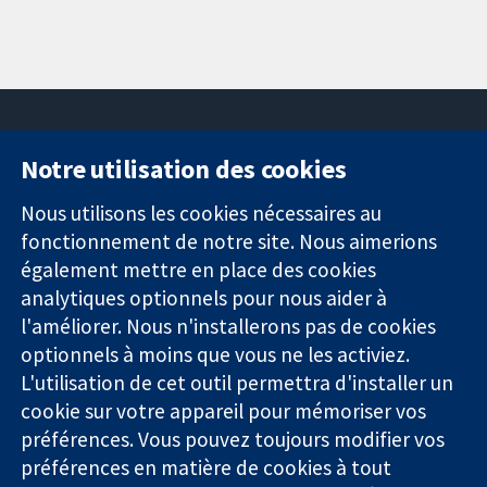
Notre utilisation des cookies
11-13 Cavendish
Contactez-
Square
nous
Nous utilisons les cookies nécessaires au
Des données
Londres
Actualités
fonctionnement de notre site. Nous aimerions
probantes.
W1G0AN
Service de
également mettre en place des cookies
Des décisions
Royaume-Uni
presse
analytiques optionnels pour nous aider à
éclairées.
Qui sommes-
l'améliorer. Nous n'installerons pas de cookies
Une meilleure
nous
santé.
optionnels à moins que vous ne les activiez.
Offres
d'emploi
L'utilisation de cet outil permettra d'installer un
Cochrane
cookie sur votre appareil pour mémoriser vos
Library
préférences. Vous pouvez toujours modifier vos
préférences en matière de cookies à tout