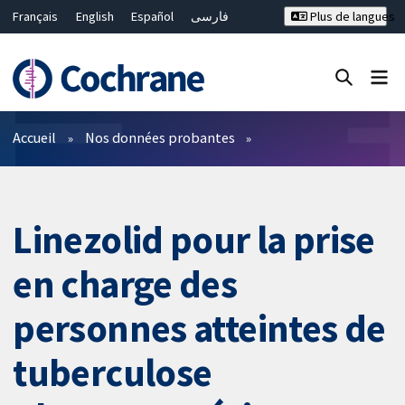
Français
English
Español
فارسی
Plus de langues
Русский
Hrvatski
Deutsch
Bahasa Malaysia
ไทย
繁體中文
简体中文
Fermer la recherche ✖
Filtres
Accueil
Nos données probantes
Linezolid pour la prise
en charge des
personnes atteintes de
tuberculose