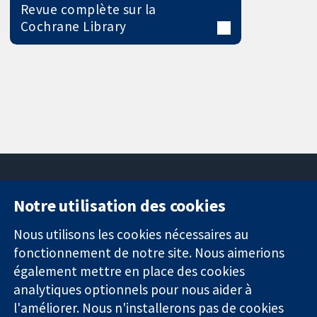
Revue complète sur la
Cochrane Library
Notre utilisation des cookies
11-13 Cavendish
Contactez-
Square
nous
Nous utilisons les cookies nécessaires au
Des données
Londres
Actualités
fonctionnement de notre site. Nous aimerions
probantes.
W1G0AN
Service de
également mettre en place des cookies
Des décisions
Royaume-Uni
presse
analytiques optionnels pour nous aider à
éclairées.
Qui sommes-
l'améliorer. Nous n'installerons pas de cookies
Une meilleure
nous