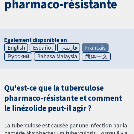
pharmaco-résistante
Egalement disponible en
English
Español
فارسی
Français
Русский
Bahasa Malaysia
简体中文
Qu'est-ce que la tuberculose
pharmaco-résistante et comment
le linézolide peut-il agir ?
La tuberculose est causée par une infection par la
bactérie Mycobacterium tuberculosis. Lorsqu'il y a