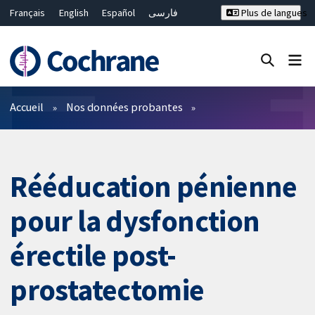
Français
English
Español
فارسی
Plus de langues
Русский
Hrvatski
Deutsch
Bahasa Malaysia
ไทย
繁體中文
简体中文
Fermer la recherche ✖
Filtres
Accueil
Nos données probantes
Rééducation pénienne
pour la dysfonction
érectile post-
prostatectomie