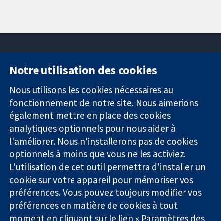
Notre utilisation des cookies
11-13 Cavendish
Contactez-
Square
nous
Nous utilisons les cookies nécessaires au
Des données
Londres
Actualités
fonctionnement de notre site. Nous aimerions
probantes.
W1G0AN
Service de
également mettre en place des cookies
Des décisions
Royaume-Uni
presse
analytiques optionnels pour nous aider à
éclairées.
Qui sommes-
Une meilleure
l'améliorer. Nous n'installerons pas de cookies
nous
santé.
Offres
optionnels à moins que vous ne les activiez.
d'emploi
L'utilisation de cet outil permettra d'installer un
Cochrane
cookie sur votre appareil pour mémoriser vos
Library
préférences. Vous pouvez toujours modifier vos
préférences en matière de cookies à tout
moment en cliquant sur le lien « Paramètres des