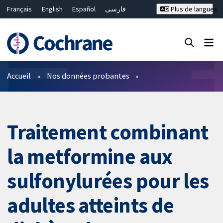
Français
English
Español
فارسی
Plus de langues
Русский
Hrvatski
Deutsch
Bahasa Malaysia
ไทย
繁體中文
简体中文
Fermer la recherche ✖
Filtres
Accueil
Nos données probantes
Traitement combinant
la metformine aux
sulfonylurées pour les
adultes atteints de