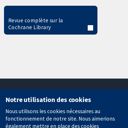
Revue complète sur la
Cochrane Library
Notre utilisation des cookies
11-13 Cavendish
Contactez-
Square
nous
Nous utilisons les cookies nécessaires au
Des données
Londres
Actualités
fonctionnement de notre site. Nous aimerions
probantes.
W1G0AN
Service de
également mettre en place des cookies
Des décisions