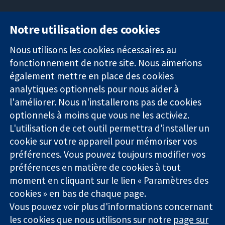
Notre utilisation des cookies
11-13 Cavendish
Contactez-
Square
nous
Nous utilisons les cookies nécessaires au
Des données
Londres
Actualités
fonctionnement de notre site. Nous aimerions
probantes.
W1G0AN
Service de
également mettre en place des cookies
Des décisions
Royaume-Uni
presse
analytiques optionnels pour nous aider à
éclairées.
Qui sommes-
l'améliorer. Nous n'installerons pas de cookies
Une meilleure
nous
santé.
Offres
optionnels à moins que vous ne les activiez.
d'emploi
L'utilisation de cet outil permettra d'installer un
Cochrane
cookie sur votre appareil pour mémoriser vos
Library
préférences. Vous pouvez toujours modifier vos
préférences en matière de cookies à tout
moment en cliquant sur le lien « Paramètres des
La Collaboration Cochrane est une association caritative (n°
cookies » en bas de chaque page.
1045921) et une société à responsabilité limitée par garantie (n°
Vous pouvez voir plus d'informations concernant
03044323) enregistrée en Angleterre et au Pays de Galles. Numéro
de TVA : GB 718 2127 49.
les cookies que nous utilisons sur notre
page sur