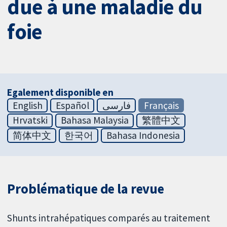
due à une maladie du
foie
Egalement disponible en
English
Español
فارسی
Français
Hrvatski
Bahasa Malaysia
繁體中文
简体中文
한국어
Bahasa Indonesia
Problématique de la revue
Shunts intrahépatiques comparés au traitement