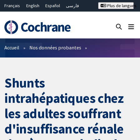
Français
English
Español
فارسی
Plus de langues
Русский
Hrvatski
Deutsch
Bahasa Malaysia
ไทย
繁體中文
简体中文
Fermer la recherche ✖
Filtres
Accueil
Nos données probantes
Shunts
intrahépatiques chez
les adultes souffrant
d'insuffisance rénale