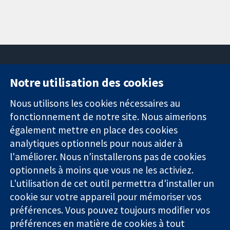
Notre utilisation des cookies
11-13 Cavendish
Contactez-
Square
nous
Nous utilisons les cookies nécessaires au
Des données
Londres
Actualités
fonctionnement de notre site. Nous aimerions
probantes.
W1G0AN
Service de
également mettre en place des cookies
Des décisions
Royaume-Uni
presse
analytiques optionnels pour nous aider à
éclairées.
Qui sommes-
l'améliorer. Nous n'installerons pas de cookies
Une meilleure
nous
santé.
optionnels à moins que vous ne les activiez.
Offres
d'emploi
L'utilisation de cet outil permettra d'installer un
Cochrane
cookie sur votre appareil pour mémoriser vos
Library
préférences. Vous pouvez toujours modifier vos
préférences en matière de cookies à tout