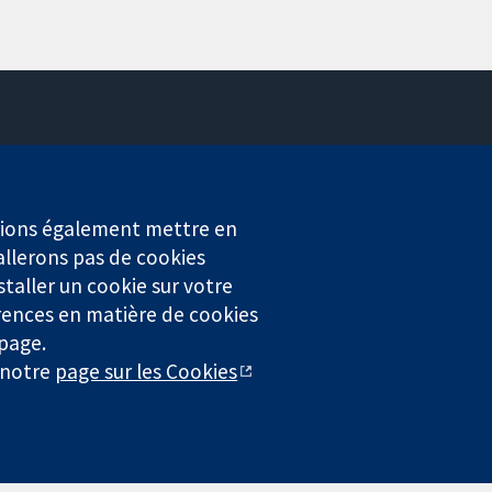
Contactez-nous
Actualités
Service de presse
erions également mettre en
Qui sommes-nous
allerons pas de cookies
Offres d'emploi
staller un cookie sur votre
Cochrane Library
rences en matière de cookies
 page.
r notre
page sur les Cookies
4323) enregistrée en Angleterre et au Pays de Galles. Numéro de
entialité
|
Politique d'usage des cookies
|
Paramètres des cookies