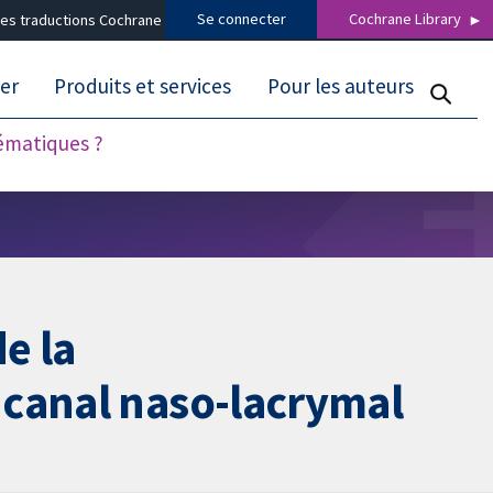
Se connecter
Cochrane Library
es traductions Cochrane
er
Produits et services
Pour les auteurs
tématiques ?
e la
 canal naso-lacrymal