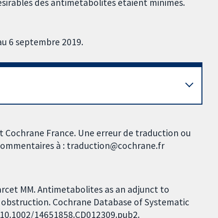
ésirables des antimétabolites étaient minimes.
'au 6 septembre 2019.
et Cochrane France. Une erreur de traduction ou
s commentaires à : traduction@cochrane.fr
Marcet MM. Antimetabolites as an adjunct to
 obstruction. Cochrane Database of Systematic
I: 10.1002/14651858.CD012309.pub2.