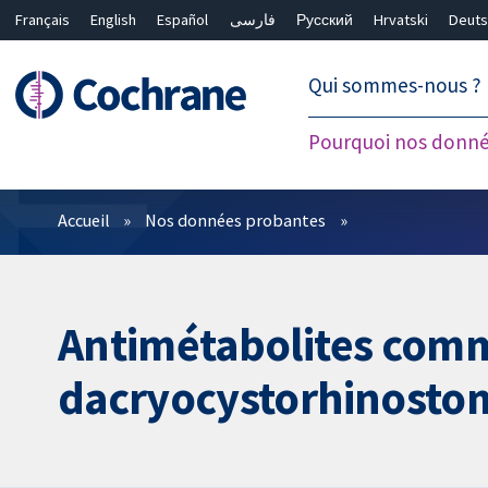
Français
English
Español
فارسی
Русский
Hrvatski
Deuts
繁體中文
简体中文
Qui sommes-nous ?
Pourquoi nos donné
Filtres
Accueil
Nos données probantes
Antimétabolites comm
dacryocystorhinostom