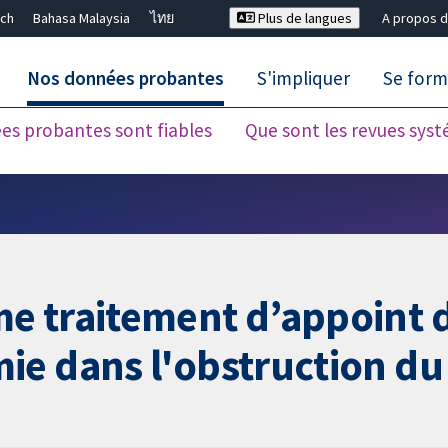
ch
Bahasa Malaysia
ไทย
Plus de langues
A propos d
Nos données probantes
S'impliquer
Se form
es probantes sont fiables
Que sont les revues sys
Fermer la recherche ✖
e traitement d’appoint d
ie dans l'obstruction du