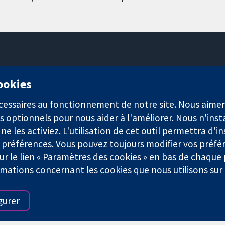
11-13 Cavendish Square
cookies
Londres
W1G0AN
nécessaires au fonctionnement de notre site. Nous aim
Royaume-Uni
s optionnels pour nous aider à l'améliorer. Nous n'inst
e les activiez. L'utilisation de cet outil permettra d'in
 préférences. Vous pouvez toujours modifier vos préfé
r le lien « Paramètres des cookies » en bas de chaque
rmations concernant les cookies que nous utilisons su
921) et une société à responsabilité limitée par garantie (n° 0304
gurer
Conditions Générales
|
Mentions légales
|
Politique de confid