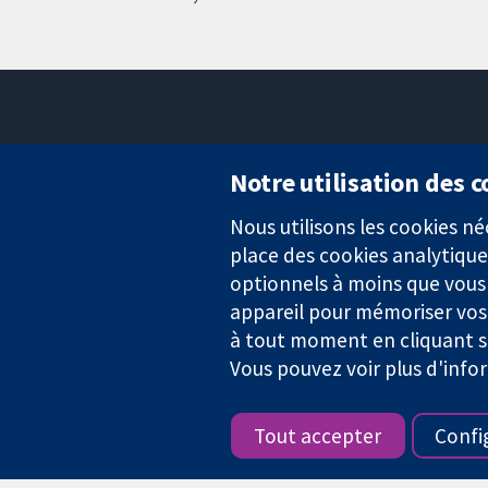
Notre utilisation des 
Nous utilisons les cookies 
Des données probantes.
place des cookies analytique
Des décisions éclairées.
Une meilleure santé.
optionnels à moins que vous n
appareil pour mémoriser vos
à tout moment en cliquant su
Vous pouvez voir plus d'info
La Collaboration Cochrane est une association caritative (n° 1045
TVA : GB 718 2127 49.
Tout accepter
Confi
Copyright © 2026 The Cochrane Collaboration