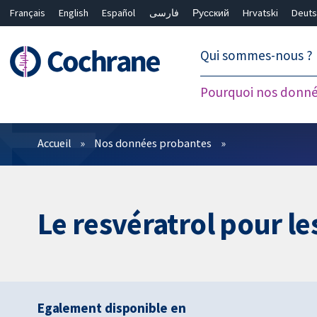
Français
English
Español
فارسی
Русский
Hrvatski
Deuts
繁體中文
简体中文
Qui sommes-nous ?
Pourquoi nos donné
Filtres
Accueil
Nos données probantes
Le resvératrol pour le
Egalement disponible en