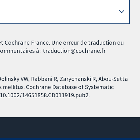
et Cochrane France. Une erreur de traduction ou
s commentaires à : traduction@cochrane.fr
Dolinsky VW, Rabbani R, Zarychanski R, Abou-Setta
es mellitus. Cochrane Database of Systematic
I: 10.1002/14651858.CD011919.pub2.