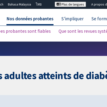
ch
Bahasa Malaysia
ไทย
Plus de langues
A propos d
Nos données probantes
S'impliquer
Se form
es probantes sont fiables
Que sont les revues sys
Fermer la recherche ✖
s adultes atteints de diab