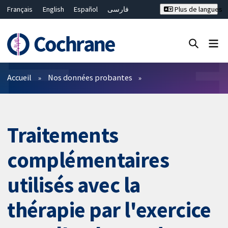
Français
English
Español
فارسی
Plus de langues
Русский
Hrvatski
Deutsch
Bahasa Malaysia
ไทย
繁體中文
简体中文
Fermer la recherche ✖
Filtres
Accueil
Nos données probantes
Traitements
complémentaires
utilisés avec la
thérapie par l'exercice