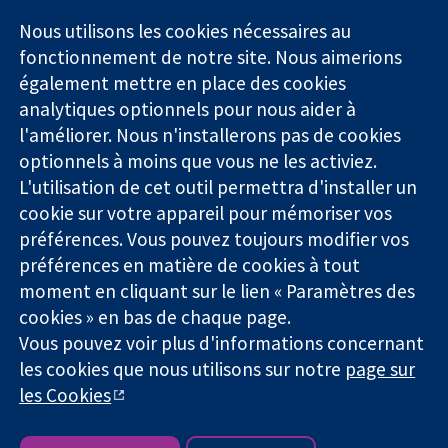
11-13 Cavendish
Contactez-
Square
nous
Nous utilisons les cookies nécessaires au
Des données
Londres
Actualités
fonctionnement de notre site. Nous aimerions
probantes.
W1G0AN
Service de
également mettre en place des cookies
Des décisions
Royaume-Uni
presse
analytiques optionnels pour nous aider à
éclairées.
Qui sommes-
l'améliorer. Nous n'installerons pas de cookies
Une meilleure
nous
santé.
optionnels à moins que vous ne les activiez.
Offres
d'emploi
L'utilisation de cet outil permettra d'installer un
Cochrane
cookie sur votre appareil pour mémoriser vos
Library
préférences. Vous pouvez toujours modifier vos
préférences en matière de cookies à tout
moment en cliquant sur le lien « Paramètres des
La Collaboration Cochrane est une association caritative (n°
cookies » en bas de chaque page.
1045921) et une société à responsabilité limitée par garantie (n°
Vous pouvez voir plus d'informations concernant
03044323) enregistrée en Angleterre et au Pays de Galles. Numéro
les cookies que nous utilisons sur notre
page sur
de TVA : GB 718 2127 49.
les Cookies
Copyright © 2026 The Cochrane Collaboration
Conditions Générales
|
Mentions légales
|
Politique de