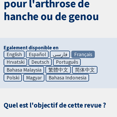
pour l'arthrose de
hanche ou de genou
Egalement disponible en
English
Español
فارسی
Français
Hrvatski
Deutsch
Português
Bahasa Malaysia
繁體中文
简体中文
Polski
Magyar
Bahasa Indonesia
Quel est l'objectif de cette revue ?