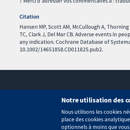
? Merci d'adresser vos commentaires à : trad
Citation
Hansen MP, Scott AM, McCullough A, Thorning 
TC, Clark J, Del Mar CB. Adverse events in peo
any indication. Cochrane Database of Systemati
10.1002/14651858.CD011825.pub2.
Notre utilisation des 
Nous utilisons les cookies 
Des données probantes.
place des cookies analytique
Des décisions éclairées.
Une meilleure santé.
optionnels à moins que vous n