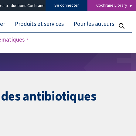
Se connecter
Cochrane Library
es traductions Cochrane
er
Produits et services
Pour les auteurs
tématiques ?
 des antibiotiques