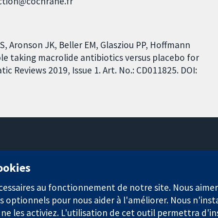
uction@cochrane.fr
S, Aronson JK, Beller EM, Glasziou PP, Hoffmann
ple taking macrolide antibiotics versus placebo for
c Reviews 2019, Issue 1. Art. No.: CD011825. DOI:
11-13 Cavendish Square
cookies
Londres
W1G0AN
nécessaires au fonctionnement de notre site. Nous aim
Royaume-Uni
s optionnels pour nous aider à l'améliorer. Nous n'inst
e les activiez. L'utilisation de cet outil permettra d'in