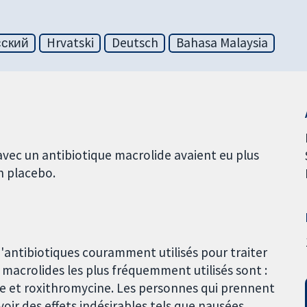
сский
Hrvatski
Deutsch
Bahasa Malaysia
 avec un antibiotique macrolide avaient eu plus
un placebo.
'antibiotiques couramment utilisés pour traiter
e macrolides les plus fréquemment utilisés sont :
e et roxithromycine. Les personnes qui prennent
oir des effets indésirables tels que nausées,