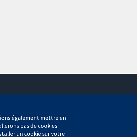
Contactez-nous
Actualités
Service de presse
erions également mettre en
Qui sommes-nous
allerons pas de cookies
Offres d'emploi
staller un cookie sur votre
Cochrane Library