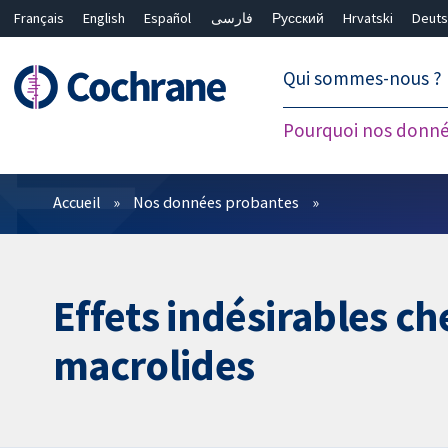
Français
English
Español
فارسی
Русский
Hrvatski
Deuts
繁體中文
简体中文
Qui sommes-nous ?
Pourquoi nos donné
Filtres
Accueil
Nos données probantes
Effets indésirables c
macrolides