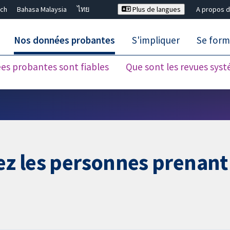
ch
Bahasa Malaysia
ไทย
Plus de langues
A propos d
Nos données probantes
S'impliquer
Se form
es probantes sont fiables
Que sont les revues sys
Fermer la recherche ✖
hez les personnes prenant