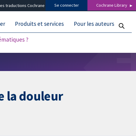
Se connecter
Cochrane Library
es traductions Cochrane
er
Produits et services
Pour les auteurs
tématiques ?
e la douleur