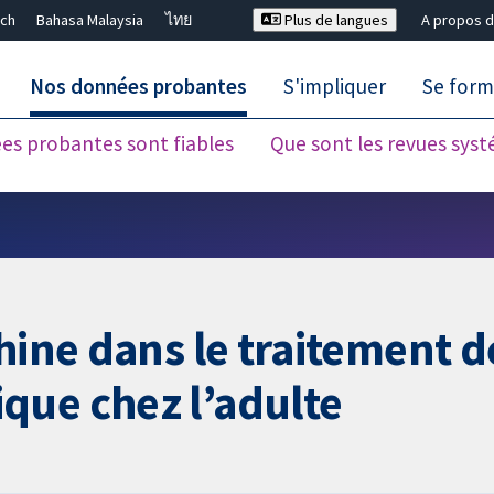
ch
Bahasa Malaysia
ไทย
Plus de langues
A propos d
Nos données probantes
S'impliquer
Se form
es probantes sont fiables
Que sont les revues sys
Fermer la recherche ✖
hine dans le traitement d
que chez l’adulte