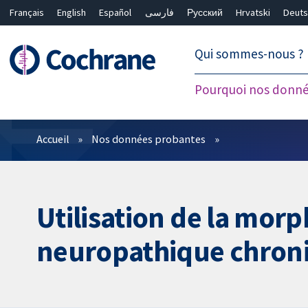
Français
English
Español
فارسی
Русский
Hrvatski
Deuts
繁體中文
简体中文
Qui sommes-nous ?
Pourquoi nos donné
Filtres
Accueil
Nos données probantes
Utilisation de la morp
neuropathique chroni