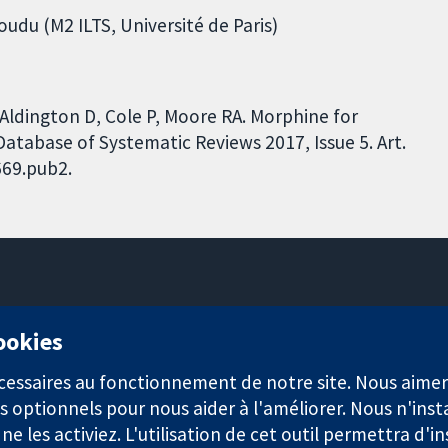
oudu (M2 ILTS, Université de Paris)
, Aldington D, Cole P, Moore RA. Morphine for
Database of Systematic Reviews 2017, Issue 5. Art.
669.pub2.
11-13 Cavendish Square
cookies
Londres
W1G0AN
nécessaires au fonctionnement de notre site. Nous aim
Royaume-Uni
s optionnels pour nous aider à l'améliorer. Nous n'inst
e les activiez. L'utilisation de cet outil permettra d'in