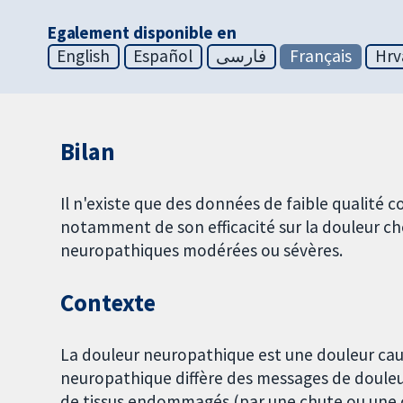
Egalement disponible en
English
Español
فارسی
Français
Hrv
Bilan
Il n'existe que des données de faible qualité 
notamment de son efficacité sur la douleur ch
neuropathiques modérées ou sévères.
Contexte
La douleur neuropathique est une douleur caus
neuropathique diffère des messages de douleur 
de tissus endommagés (par une chute ou une c