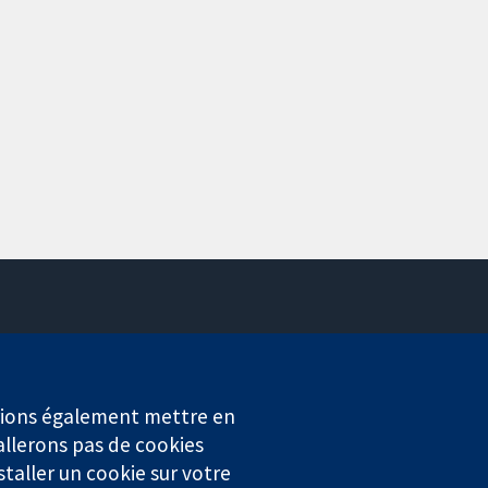
Contactez-nous
Actualités
Service de presse
erions également mettre en
Qui sommes-nous
allerons pas de cookies
Offres d'emploi
staller un cookie sur votre
Cochrane Library