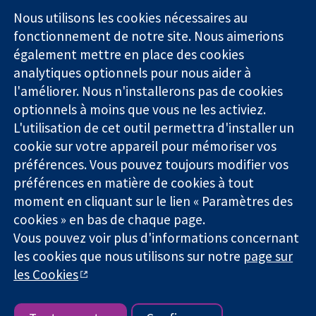
Square
nous
Nous utilisons les cookies nécessaires au
Des données
Londres
Actualités
fonctionnement de notre site. Nous aimerions
probantes.
W1G0AN
Service de
également mettre en place des cookies
Des décisions
Royaume-Uni
presse
analytiques optionnels pour nous aider à
éclairées.
Qui sommes-
l'améliorer. Nous n'installerons pas de cookies
Une meilleure
nous
santé.
optionnels à moins que vous ne les activiez.
Offres
d'emploi
L'utilisation de cet outil permettra d'installer un
Cochrane
cookie sur votre appareil pour mémoriser vos
Library
préférences. Vous pouvez toujours modifier vos
préférences en matière de cookies à tout
moment en cliquant sur le lien « Paramètres des
La Collaboration Cochrane est une association caritative (n°
cookies » en bas de chaque page.
1045921) et une société à responsabilité limitée par garantie (n°
Vous pouvez voir plus d'informations concernant
03044323) enregistrée en Angleterre et au Pays de Galles. Numéro
les cookies que nous utilisons sur notre
page sur
de TVA : GB 718 2127 49.
les Cookies
Copyright © 2026 The Cochrane Collaboration
Conditions Générales
|
Mentions légales
|
Politique de
confidentialité
|
Politique d'usage des cookies
|
Paramètres des