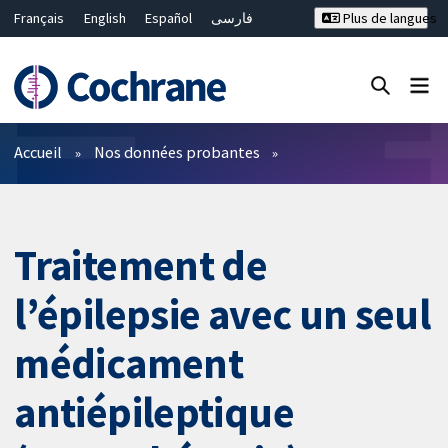
Français
English
Español
فارسی
Plus de langues
Русский
Hrvatski
Deutsch
Bahasa Malaysia
ไทย
繁體中文
简体中文
Fermer la recherche ✖
Filtres
Accueil
Nos données probantes
Traitement de
l’épilepsie avec un seul
médicament
antiépileptique