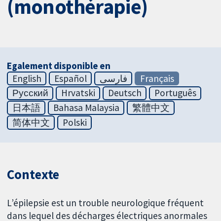
(monothérapie)
Egalement disponible en
English
Español
فارسی
Français
Русский
Hrvatski
Deutsch
Português
日本語
Bahasa Malaysia
繁體中文
简体中文
Polski
Contexte
L’épilepsie est un trouble neurologique fréquent
dans lequel des décharges électriques anormales