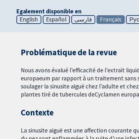
Egalement disponible en
English
Español
فارسی
Français
Ру
Problématique de la revue
Nous avons évalué l'efficacité de l’extrait li
europaeum par rapport à un traitement sans s
soulager la sinusite aiguë chez l’adulte et che
plantes tiré de tubercules deCyclamen europa
Contexte
La sinusite aiguë est une affection courante qu
du nez sont enflammées à la suite d'une inf