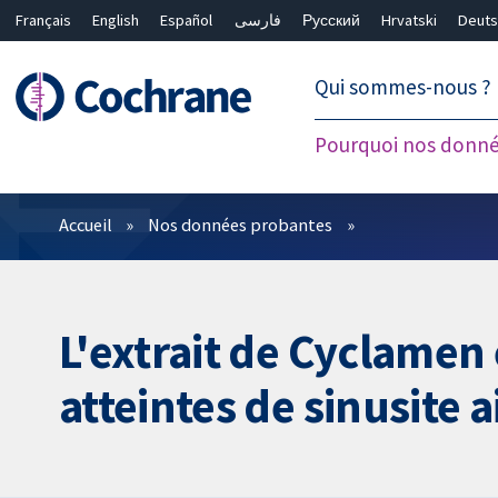
Français
English
Español
فارسی
Русский
Hrvatski
Deuts
繁體中文
简体中文
Qui sommes-nous ?
Pourquoi nos donné
Filtres
Accueil
Nos données probantes
L'extrait de Cyclamen
atteintes de sinusite a