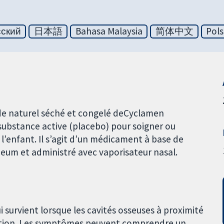
сский
日本語
Bahasa Malaysia
简体中文
Pols
quide naturel séché et congelé deCyclamen
ubstance active (placebo) pour soigner ou
z l’enfant. Il s’agit d’un médicament à base de
eum et administré avec vaporisateur nasal.
i survient lorsque les cavités osseuses à proximité
ection. Les symptômes peuvent comprendre un