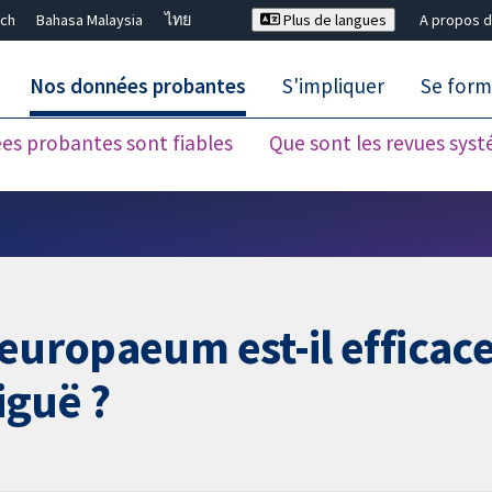
ch
Bahasa Malaysia
ไทย
Plus de langues
A propos d
Nos données probantes
S'impliquer
Se form
es probantes sont fiables
Que sont les revues sys
Fermer la recherche ✖
 europaeum est-il efficac
iguë ?