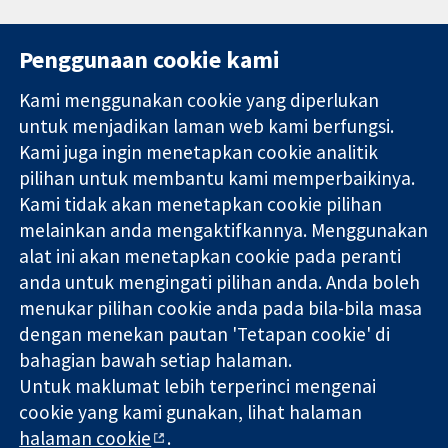
Penggunaan cookie kami
Kami menggunakan cookie yang diperlukan
11-13 Cavendish
Hubungi kita
untuk menjadikan laman web kami berfungsi.
Square
Berita
Kami juga ingin menetapkan cookie analitik
Bukti yang
London
Pejabat
dipercayai.
pilihan untuk membantu kami memperbaikinya.
W1G 0AN
akhbar
keputusan
United Kingdom
Perihal Kami
Kami tidak akan menetapkan cookie pilihan
termaklum
Pekerjaan
melainkan anda mengaktifkannya. Menggunakan
Kesihatan yang
Cochrane
alat ini akan menetapkan cookie pada peranti
lebih baik
Library
anda untuk mengingati pilihan anda. Anda boleh
menukar pilihan cookie anda pada bila-bila masa
dengan menekan pautan 'Tetapan cookie' di
Kolaborasi Cochrane ialah sebuah badan amal (no. 1045921) dan
bahagian bawah setiap halaman.
sebuah syarikat terhad oleh jaminan (no. 03044323) yang
Untuk maklumat lebih terperinci mengenai
berdaftar di England & Wales. Nombor pendaftaran VAT GB 718
2127 49.
cookie yang kami gunakan, lihat halaman
halaman cookie
.