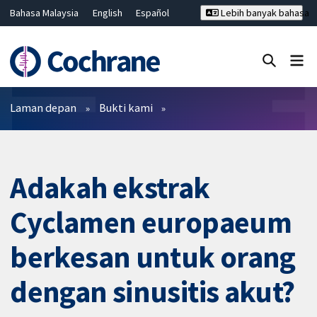
Bahasa Malaysia
English
Español
Lebih banyak bahasa
فارسی
Français
Русский
Hrvatski
Deutsch
ไทย
繁體中文
简体中文
Tutup carian ✖
Penapis
Laman depan
Bukti kami
Adakah ekstrak
Cyclamen europaeum
berkesan untuk orang
dengan sinusitis akut?