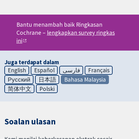
Bantu menambah baik Ringkasan
Cochrane –
lengkapkan survey ringkas
ini
Juga terdapat dalam
English
Español
فارسی
Français
Русский
日本語
Bahasa Malaysia
简体中文
Polski
Soalan ulasan