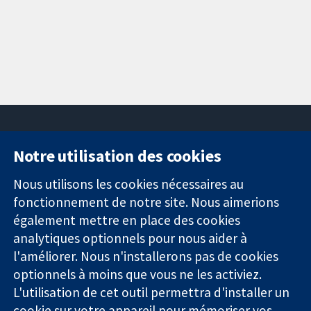
Notre utilisation des cookies
11-13 Cavendish
Contactez-
Square
nous
Nous utilisons les cookies nécessaires au
Des données
Londres
Actualités
fonctionnement de notre site. Nous aimerions
probantes.
W1G0AN
Service de
également mettre en place des cookies
Des décisions
Royaume-Uni
presse
analytiques optionnels pour nous aider à
éclairées.
Qui sommes-
l'améliorer. Nous n'installerons pas de cookies
Une meilleure
nous
santé.
optionnels à moins que vous ne les activiez.
Offres
d'emploi
L'utilisation de cet outil permettra d'installer un
Cochrane
cookie sur votre appareil pour mémoriser vos