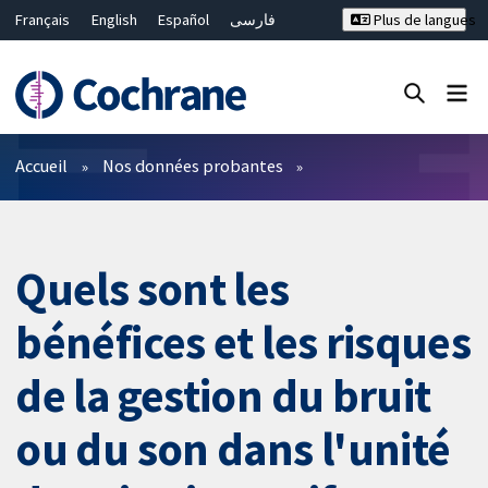
Français
English
Español
فارسی
Plus de langues
Русский
Hrvatski
Deutsch
Bahasa Malaysia
ไทย
繁體中文
简体中文
Fermer la recherche ✖
Filtres
Accueil
Nos données probantes
Quels sont les
bénéfices et les risques
de la gestion du bruit
ou du son dans l'unité