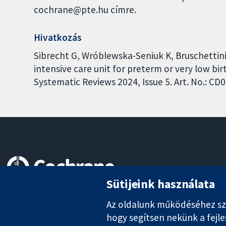
cochrane@pte.hu címre.
Hivatkozás
Sibrecht G, Wróblewska-Seniuk K, Bruschetti
intensive care unit for preterm or very low bi
Systematic Reviews 2024, Issue 5. Art. No.: 
Sütijeink használata
Hiteles bizonyíték.
Tájékozott döntés.
Az oldalunk működéséhez szük
Jobb egészség
hogy segítsen nekünk a fejl