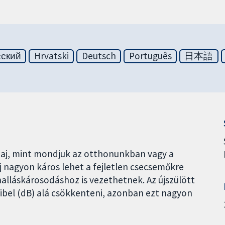
сский
Hrvatski
Deutsch
Português
日本語
 zaj, mint mondjuk az otthonunkban vagy a
j nagyon káros lehet a fejletlen csecsemőkre
alláskárosodáshoz is vezethetnek. Az újszülött
ecibel (dB) alá csökkenteni, azonban ezt nagyon