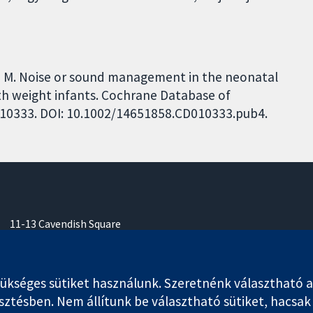
ni M. Noise or sound management in the neonatal
rth weight infants. Cochrane Database of
CD010333. DOI: 10.1002/14651858.CD010333.pub4.
11-13 Cavendish Square
London
W1G 0AN
Egyesült Királyság
séges sütiket használunk. Szeretnénk választható anali
esztésben. Nem állítunk be választható sütiket, hacsa