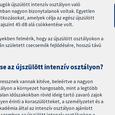
ugók újszülött intenzív osztályon való
nban nagyon bizonytalanok voltak. Egyetlen
kozásokat, amelyek célja az egész újszülött
ajszint 45 dB alá csökkentése volt.
ekben felmérik, hogy az újszülött osztályokon a
án született csecsemők fejlődésére, hosszú távú
se az újszülött intenzív osztályon?
tressznek vannak kitéve, beleértve a nagyon
sztályon a környezet hangosabb, mint a legtöbb
alan időszakokban rövid ideig tartó zavaró zajok
en érinti a koraszülötteket, a személyzetet és a
kadémia által az intenzív osztályon ajánlott
 szemben az újszülött intenzív osztályokon a