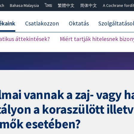
ch
Bahasa Malaysia
ไทย
繁體中文
简体中文
A Cochrane fordí
ékaink
Csatlakozzon
Oktatás
Szolgáltatáso
atikus áttekintések?
Miért tartják hitelesnek bizo
Keresés bezárása ✖
almai vannak a zaj- vagy 
tályon a koraszülött ille
semők esetében?