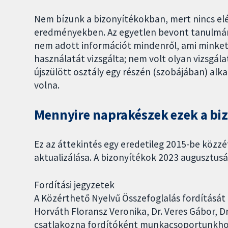
Nem bízunk a bizonyítékokban, mert nincs el
eredményekben. Az egyetlen bevont tanulmány
nem adott információt mindenről, ami minket é
használatát vizsgálta; nem volt olyan vizsgála
újszülött osztály egy részén (szobájában) alk
volna.
Mennyire naprakészek ezek a bi
Ez az áttekintés egy eredetileg 2015-be közzét
aktualizálása. A bizonyítékok 2023 augusztusái
Fordítási jegyzetek
A Közérthető Nyelvű Összefoglalás fordítását
Horváth Floransz Veronika, Dr. Veres Gábor, 
csatlakozna fordítóként munkacsoportunkhoz,