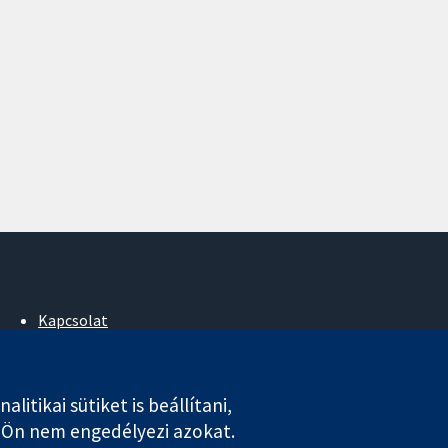
Kapcsolat
Hírek
Sajtóosztály
Rólunk
tikai sütiket is beállítani,
Állások
k Ön nem engedélyezi azokat.
Cochrane Library