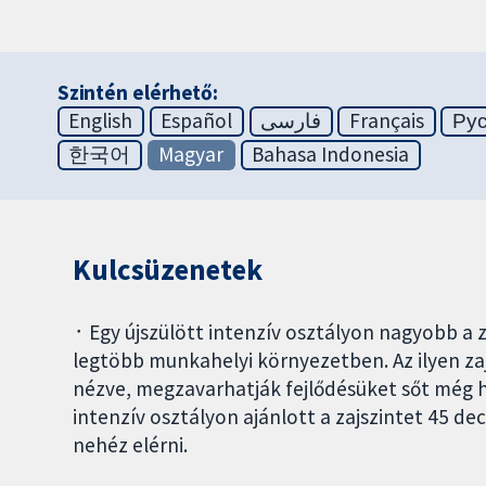
Szintén elérhető:
English
Español
فارسی
Français
Ру
한국어
Magyar
Bahasa Indonesia
Kulcsüzenetek
᛫ Egy újszülött intenzív osztályon nagyobb a
legtöbb munkahelyi környezetben. Az ilyen za
nézve, megzavarhatják fejlődésüket sőt még h
intenzív osztályon ajánlott a zajszintet 45 d
nehéz elérni.