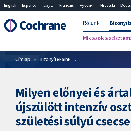
English
Español
فارسی
Français
Русский
Hrvatski
Deuts
Rólunk
Bizonyít
Mik azok a szisztem
Szűrők
Címlap
Bizonyítékaink
Milyen előnyei és árt
újszülött intenzív osz
születési súlyú csec