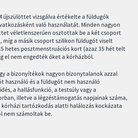
 újszülöttet vizsgálva értékelte a füldugók
eavatkozásként való használatát. Minden nagyon
löttet véletlenszerűen osztottak be a két csoport
, míg a másik csoport szilikon füldugót viselt
5 hetes posztmenstruációs kort (azaz 35 hét telt
íg el nem engedték őket a kórházból.
ogy a bizonyítékok nagyon bizonytalanok azzal
ót használó és a füldugót nem használó
dés, a hallásfunkció, a testsúly vagy a
ban, illetve a légzéstámogatás napjainak száma,
 kórházi tartózkodás alatti halálozás kockázata
ól nem számoltak be.