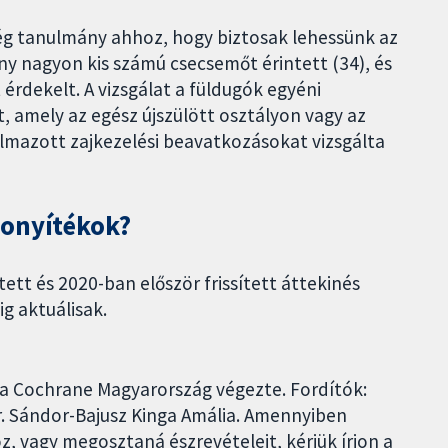
ég tanulmány ahhoz, hogy biztosak lehessünk az
 nagyon kis számú csecsemőt érintett (34), és
rdekelt. A vizsgálat a füldugók egyéni
t, amely az egész újszülött osztályon vagy az
almazott zajkezelési beavatkozásokat vizsgálta
zonyítékok?
ett és 2020-ban először frissített áttekinés
g aktuálisak.
 a Cochrane Magyarország végezte. Fordítók:
Dr. Sándor-Bajusz Kinga Amália. Amennyiben
 vagy megosztaná észrevételeit, kérjük írjon a