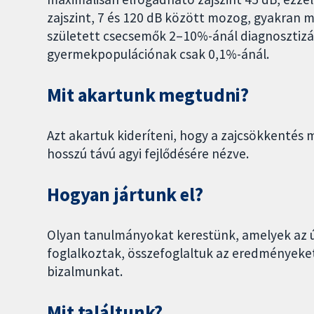
zajszint, 7 és 120 dB között mozog, gyakran me
született csecsemők 2–10%-ánál diagnosztizál
gyermekpopulációnak csak 0,1%-ánál.
Mit akartunk megtudni?
Azt akartuk kideríteni, hogy a zajcsökkentés m
hosszú távú agyi fejlődésére nézve.
Hogyan jártunk el?
Olyan tanulmányokat kerestünk, amelyek az új
foglalkoztak, összefoglaltuk az eredményeket
bizalmunkat.
Mit találtunk?