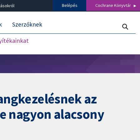
Belépés
Cochrane Könyvtár
tásokról
k
Szerzőknek
nyítékainkat
hangkezelésnek az
tve nagyon alacsony