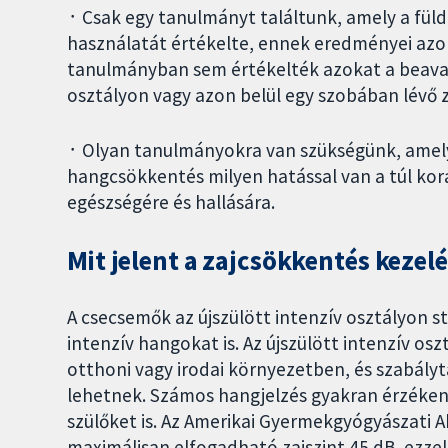
᛫ Csak egy tanulmányt találtunk, amely a füld
használatát értékelte, ennek eredményei azo
tanulmányban sem értékelték azokat a beavat
osztályon vagy azon belül egy szobában lévő z
᛫ Olyan tanulmányokra van szükségünk, amely
hangcsökkentés milyen hatással van a túl kor
egészségére és hallására.
Mit jelent a zajcsökkentés kezelé
A csecsemők az újszülött intenzív osztályon s
intenzív hangokat is. Az újszülött intenzív o
otthoni vagy irodai környezetben, és szabályt
lehetnek. Számos hangjelzés gyakran érzékeny
szülőket is. Az Amerikai Gyermekgyógyászati A
maximálisan elfogadható zajszint 45 dB, ezzel