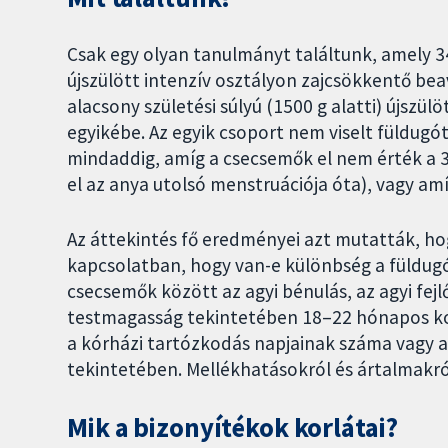
Csak egy olyan tanulmányt találtunk, amely 34
újszülött intenzív osztályon zajcsökkentő b
alacsony születési súlyú (1500 g alatti) újszü
egyikébe. Az egyik csoport nem viselt füldugót
mindaddig, amíg a csecsemők el nem érték a 3
el az anya utolsó menstruációja óta), vagy am
Az áttekintés fő eredményei azt mutatták, h
kapcsolatban, hogy van-e különbség a füldug
csecsemők között az agyi bénulás, az agyi fejlő
testmagasság tekintetében 18–22 hónapos kor
a kórházi tartózkodás napjainak száma vagy a
tekintetében. Mellékhatásokról és ártalmakr
Mik a bizonyítékok korlátai?