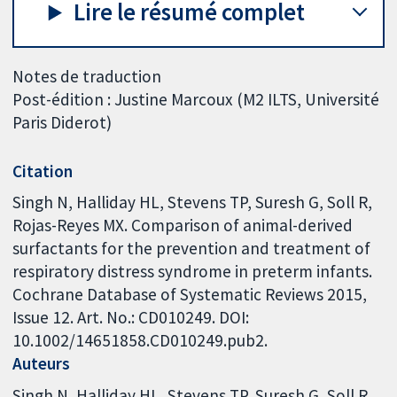
Lire le résumé complet
Notes de traduction
Post-édition : Justine Marcoux (M2 ILTS, Université
Paris Diderot)
Citation
Singh N, Halliday HL, Stevens TP, Suresh G, Soll R,
Rojas-Reyes MX. Comparison of animal-derived
surfactants for the prevention and treatment of
respiratory distress syndrome in preterm infants.
Cochrane Database of Systematic Reviews 2015,
Issue 12. Art. No.: CD010249. DOI:
10.1002/14651858.CD010249.pub2.
Auteurs
Singh N
Halliday HL
Stevens TP
Suresh G
Soll R