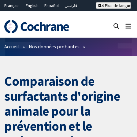
Français
English
Español
فارسی
Plus de langues
Русский
Hrvatski
Deutsch
Bahasa Malaysia
ไทย
繁體中文
简体中文
Fermer la recherche ✖
Filtres
Accueil
Nos données probantes
Comparaison de
surfactants d'origine
animale pour la
prévention et le