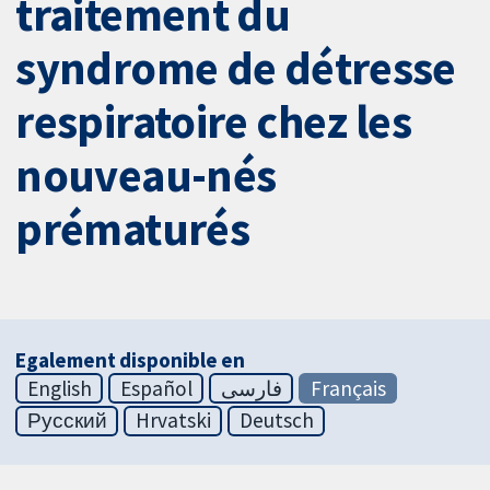
traitement du
syndrome de détresse
respiratoire chez les
nouveau-nés
prématurés
Egalement disponible en
English
Español
فارسی
Français
Русский
Hrvatski
Deutsch