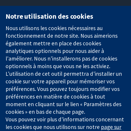
Notre utilisation des cookies
11-13 Cavendish
Contactez-
Square
nous
Nous utilisons les cookies nécessaires au
Des données
Londres
Actualités
fonctionnement de notre site. Nous aimerions
probantes.
W1G0AN
Service de
également mettre en place des cookies
Des décisions
Royaume-Uni
presse
analytiques optionnels pour nous aider à
éclairées.
Qui sommes-
l'améliorer. Nous n'installerons pas de cookies
Une meilleure
nous
santé.
Offres
optionnels à moins que vous ne les activiez.
d'emploi
L'utilisation de cet outil permettra d'installer un
Cochrane
cookie sur votre appareil pour mémoriser vos
Library
préférences. Vous pouvez toujours modifier vos
préférences en matière de cookies à tout
moment en cliquant sur le lien « Paramètres des
La Collaboration Cochrane est une association caritative (n°
cookies » en bas de chaque page.
1045921) et une société à responsabilité limitée par garantie (n°
Vous pouvez voir plus d'informations concernant
03044323) enregistrée en Angleterre et au Pays de Galles. Numéro
de TVA : GB 718 2127 49.
les cookies que nous utilisons sur notre
page sur