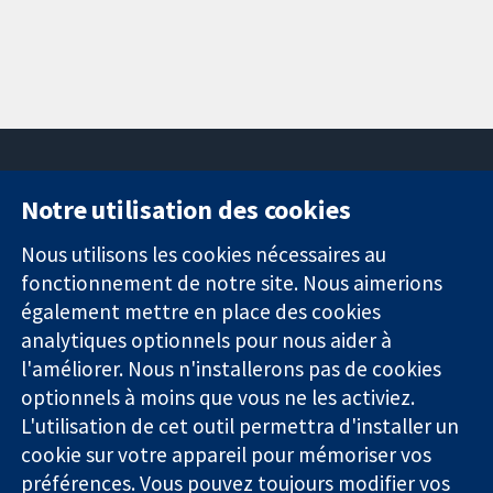
Notre utilisation des cookies
11-13 Cavendish
Contactez-
Square
nous
Nous utilisons les cookies nécessaires au
Des données
Londres
Actualités
fonctionnement de notre site. Nous aimerions
probantes.
W1G0AN
Service de
également mettre en place des cookies
Des décisions
Royaume-Uni
presse
analytiques optionnels pour nous aider à
éclairées.
Qui sommes-
l'améliorer. Nous n'installerons pas de cookies
Une meilleure
nous
santé.
optionnels à moins que vous ne les activiez.
Offres
d'emploi
L'utilisation de cet outil permettra d'installer un
Cochrane
cookie sur votre appareil pour mémoriser vos
Library
préférences. Vous pouvez toujours modifier vos