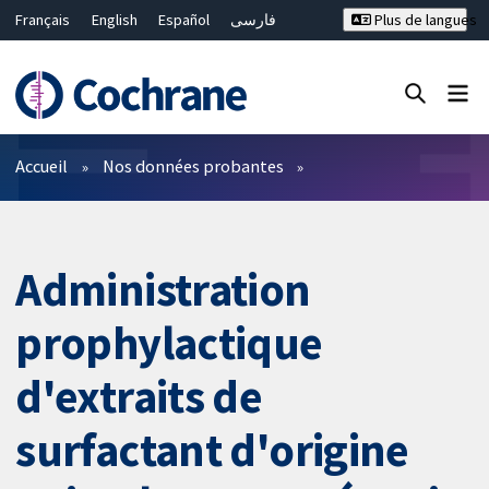
Français
English
Español
فارسی
Plus de langues
Русский
Hrvatski
Deutsch
Bahasa Malaysia
ไทย
繁體中文
简体中文
Fermer la recherche ✖
Filtres
Accueil
Nos données probantes
Administration
prophylactique
d'extraits de
surfactant d'origine