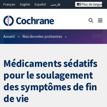
Français
English
Español
فارسی
Plus de langues
Русский
Hrvatski
Deutsch
Bahasa Malaysia
ไทย
繁體中文
简体中文
Fermer la recherche ✖
Filtres
Accueil
Nos données probantes
Médicaments sédatifs
pour le soulagement
des symptômes de fin
de vie