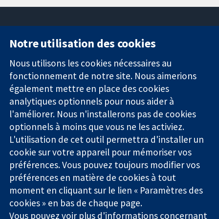
Notre utilisation des cookies
11-13 Cavendish
Contactez-
Square
nous
Nous utilisons les cookies nécessaires au
Des données
Londres
Actualités
fonctionnement de notre site. Nous aimerions
probantes.
W1G0AN
Service de
également mettre en place des cookies
Des décisions
Royaume-Uni
presse
analytiques optionnels pour nous aider à
éclairées.
Qui sommes-
Une meilleure
l'améliorer. Nous n'installerons pas de cookies
nous
santé.
Offres
optionnels à moins que vous ne les activiez.
d'emploi
L'utilisation de cet outil permettra d'installer un
Cochrane
cookie sur votre appareil pour mémoriser vos
Library
préférences. Vous pouvez toujours modifier vos
préférences en matière de cookies à tout
moment en cliquant sur le lien « Paramètres des
La Collaboration Cochrane est une association caritative (n°
cookies » en bas de chaque page.
1045921) et une société à responsabilité limitée par garantie (n°
Vous pouvez voir plus d'informations concernant
03044323) enregistrée en Angleterre et au Pays de Galles. Numéro