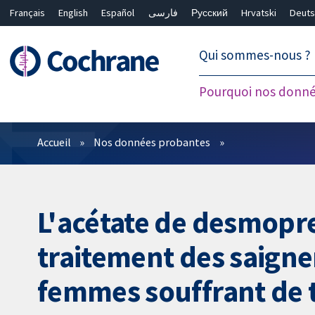
Français
English
Español
فارسی
Русский
Hrvatski
Deuts
繁體中文
简体中文
Qui sommes-nous ?
Pourquoi nos donné
Filtres
Accueil
Nos données probantes
L'acétate de desmopre
traitement des saigne
femmes souffrant de t