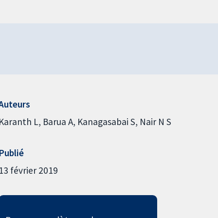
Auteurs
Karanth L
Barua A
Kanagasabai S
Nair N S
Publié
13 février 2019