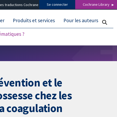
Se connecter
Cochrane Library
es traductions Cochrane
er
Produits et services
Pour les auteurs
tématiques ?
évention et le
ossesse chez les
la coagulation