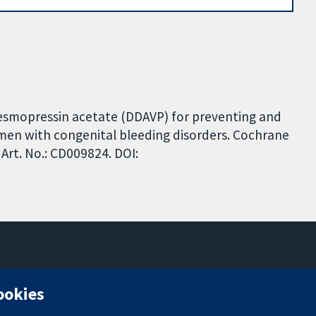
 Desmopressin acetate (DDAVP) for preventing and
men with congenital bleeding disorders. Cochrane
Art. No.: CD009824. DOI:
11-13 Cavendish Square
cookies
Londres
W1G0AN