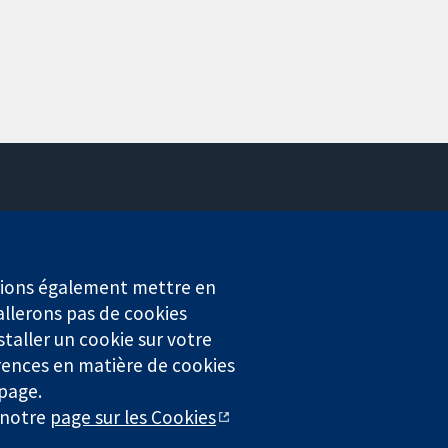
Contactez-nous
Actualités
Service de presse
erions également mettre en
Qui sommes-nous
allerons pas de cookies
Offres d'emploi
staller un cookie sur votre
Cochrane Library
rences en matière de cookies
 page.
r notre
page sur les Cookies
4323) enregistrée en Angleterre et au Pays de Galles. Numéro de