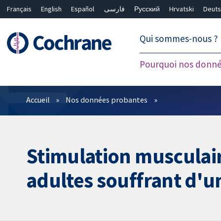
Français
English
Español
فارسی
Русский
Hrvatski
Deuts
繁體中文
简体中文
Qui sommes-nous ?
Pourquoi nos donné
Filtres
Accueil
Nos données probantes
Stimulation musculair
adultes souffrant d'u