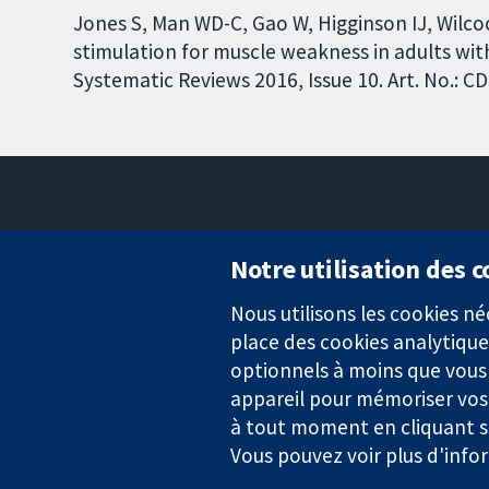
Jones S, Man WD-C, Gao W, Higginson IJ, Wilco
stimulation for muscle weakness in adults wi
Systematic Reviews 2016, Issue 10. Art. No.:
Notre utilisation des 
Nous utilisons les cookies 
Des données probantes.
place des cookies analytique
Des décisions éclairées.
Une meilleure santé.
optionnels à moins que vous n
appareil pour mémoriser vos
à tout moment en cliquant su
Vous pouvez voir plus d'info
La Collaboration Cochrane est une association caritative (n° 1045
TVA : GB 718 2127 49.