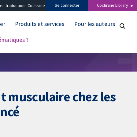
Se connecter
Cochrane Library
es traductions Cochrane
er
Produits et services
Pour les auteurs
tématiques ?
t musculaire chez les
ancé