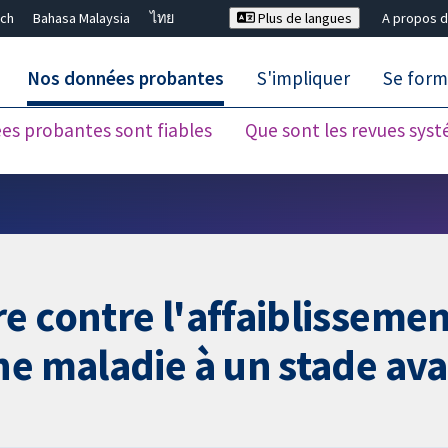
ch
Bahasa Malaysia
ไทย
Plus de langues
A propos d
Nos données probantes
S'impliquer
Se form
es probantes sont fiables
Que sont les revues sys
Fermer la recherche ✖
e contre l'affaiblissemen
ne maladie à un stade av