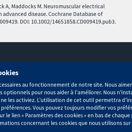
ck A, Maddocks M. Neuromuscular electrical
th advanced disease. Cochrane Database of
 CD009419. DOI: 10.1002/14651858.CD009419.pub3.
11-13 Cavendish Square
cookies
Londres
W1G0AN
nécessaires au fonctionnement de notre site. Nous aim
Royaume-Uni
s optionnels pour nous aider à l'améliorer. Nous n'inst
e les activiez. L'utilisation de cet outil permettra d'in
 préférences. Vous pouvez toujours modifier vos préfé
r le lien « Paramètres des cookies » en bas de chaque
rmations concernant les cookies que nous utilisons su
921) et une société à responsabilité limitée par garantie (n° 0304