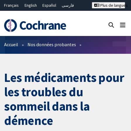
Français
English
Español
فارسی
Plus de langues
Русский
Hrvatski
Deutsch
Bahasa Malaysia
ไทย
繁體中文
简体中文
Fermer la recherche ✖
Filtres
Accueil
Nos données probantes
Les médicaments pour
les troubles du
sommeil dans la
démence