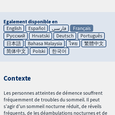
Egalement disponible en
English
Español
فارسی
Français
Русский
Hrvatski
Deutsch
Português
日本語
Bahasa Malaysia
ไทย
繁體中文
简体中文
Polski
한국어
Contexte
Les personnes atteintes de démence souffrent
fréquemment de troubles du sommeil. Il peut
s'agir d'un sommeil nocturne réduit, de réveils
fréquents, de les déambulations nocturnes et de