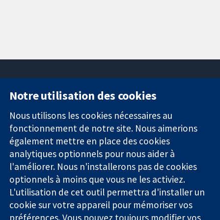
Notre utilisation des cookies
11-13 Cavendish
Contactez-
Square
nous
Nous utilisons les cookies nécessaires au
Des données
Londres
Actualités
fonctionnement de notre site. Nous aimerions
probantes.
W1G0AN
Service de
également mettre en place des cookies
Des décisions
Royaume-Uni
presse
analytiques optionnels pour nous aider à
éclairées.
Qui sommes-
l'améliorer. Nous n'installerons pas de cookies
Une meilleure
nous
santé.
Offres
optionnels à moins que vous ne les activiez.
d'emploi
L'utilisation de cet outil permettra d'installer un
Cochrane
cookie sur votre appareil pour mémoriser vos
Library
préférences. Vous pouvez toujours modifier vos