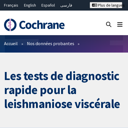
Français
English
Español
فارسی
Plus de langues
Русский
Hrvatski
Deutsch
Bahasa Malaysia
ไทย
繁體中文
简体中文
Fermer la recherche ✖
Filtres
Accueil
Nos données probantes
Les tests de diagnostic
rapide pour la
leishmaniose viscérale