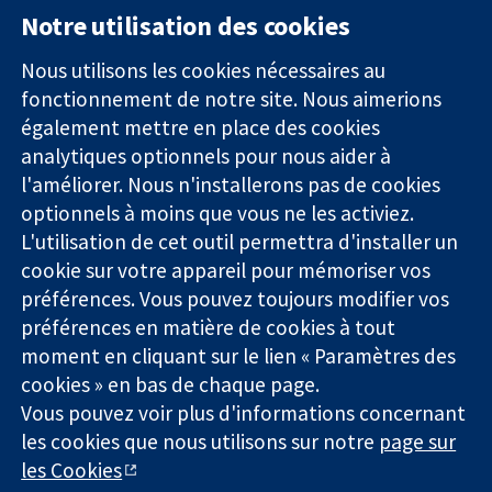
Notre utilisation des cookies
11-13 Cavendish
Contactez-
Square
nous
Nous utilisons les cookies nécessaires au
Des données
Londres
Actualités
fonctionnement de notre site. Nous aimerions
probantes.
W1G0AN
Service de
également mettre en place des cookies
Des décisions
Royaume-Uni
presse
analytiques optionnels pour nous aider à
éclairées.
Qui sommes-
l'améliorer. Nous n'installerons pas de cookies
Une meilleure
nous
santé.
optionnels à moins que vous ne les activiez.
Offres
d'emploi
L'utilisation de cet outil permettra d'installer un
Cochrane
cookie sur votre appareil pour mémoriser vos
Library
préférences. Vous pouvez toujours modifier vos
préférences en matière de cookies à tout
moment en cliquant sur le lien « Paramètres des
La Collaboration Cochrane est une association caritative (n°
cookies » en bas de chaque page.
1045921) et une société à responsabilité limitée par garantie (n°
Vous pouvez voir plus d'informations concernant
03044323) enregistrée en Angleterre et au Pays de Galles. Numéro
les cookies que nous utilisons sur notre
page sur
de TVA : GB 718 2127 49.
les Cookies
Copyright © 2026 The Cochrane Collaboration