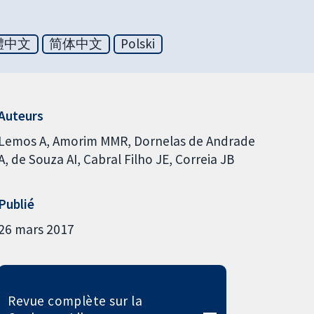
體中文
简体中文
Polski
Auteurs
Lemos A
Amorim MMR
Dornelas de Andrade
A
de Souza AI
Cabral Filho JE
Correia JB
Publié
26 mars 2017
Revue complète sur la