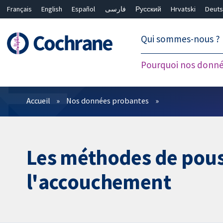
Français
English
Español
فارسی
Русский
Hrvatski
Deuts
繁體中文
简体中文
Qui sommes-nous ?
Pourquoi nos donné
Filtres
Accueil
Nos données probantes
Les méthodes de pous
l'accouchement