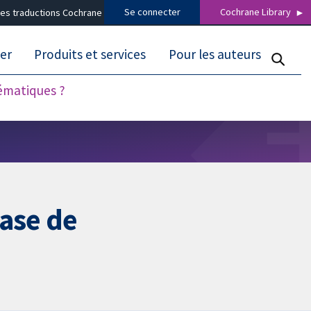
Se connecter
Cochrane Library
es traductions Cochrane
er
Produits et services
Pour les auteurs
tématiques ?
ase de