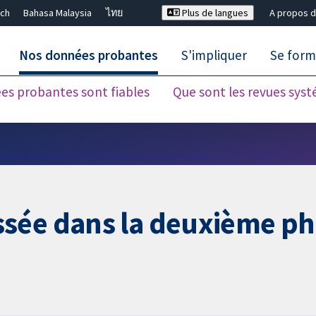
ch
Bahasa Malaysia
ไทย
Plus de langues
A propos d
Nos données probantes
S'impliquer
Se form
es probantes sont fiables
Que sont les revues sys
Fermer la recherche ✖
sée dans la deuxième ph