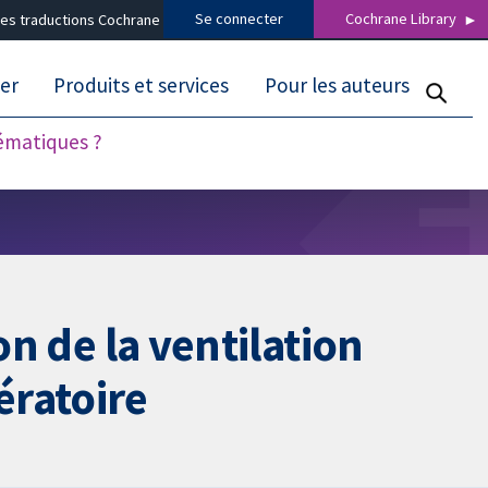
Se connecter
Cochrane Library
es traductions Cochrane
er
Produits et services
Pour les auteurs
tématiques ?
on de la ventilation
ératoire