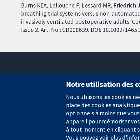
Burns KEA, Lellouche F, Lessard MR, Friedri
breathing trial systems versus non-automated 
invasively ventilated postoperative adults. 
Issue 2. Art. No.: CD008639. DOI: 10.1002/146
Notre utilisation des 
Nous utilisons les cookies 
Des données probantes.
place des cookies analytique
Des décisions éclairées.
Une meilleure santé.
optionnels à moins que vous n
appareil pour mémoriser vos
à tout moment en cliquant su
Vous pouvez voir plus d'info
La Collaboration Cochrane est une association caritative (n° 1045