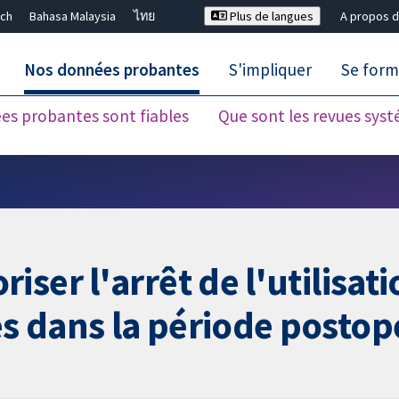
ch
Bahasa Malaysia
ไทย
Plus de langues
A propos d
Nos données probantes
S'impliquer
Se form
es probantes sont fiables
Que sont les revues sys
Fermer la recherche ✖
ser l'arrêt de l'utilisati
s dans la période postop