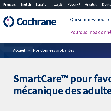
Français
English
Español
فارسی
Русский
Hrvatski
Deuts
繁體中文
简体中文
Qui sommes-nous ?
Pourquoi nos donné
Filtres
Accueil
Nos données probantes
SmartCare™ pour favori
mécanique des adulte