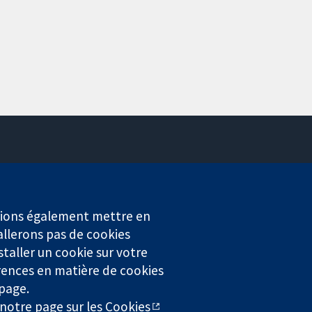
Contactez-nous
Actualités
Service de presse
erions également mettre en
Qui sommes-nous
allerons pas de cookies
Offres d'emploi
staller un cookie sur votre
Cochrane Library
rences en matière de cookies
 page.
r notre
page sur les Cookies
4323) enregistrée en Angleterre et au Pays de Galles. Numéro de