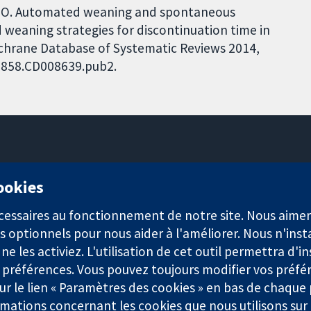
ch JO. Automated weaning and spontaneous
weaning strategies for discontinuation time in
Cochrane Database of Systematic Reviews 2014,
51858.CD008639.pub2.
11-13 Cavendish Square
cookies
Londres
W1G0AN
nécessaires au fonctionnement de notre site. Nous aim
Royaume-Uni
s optionnels pour nous aider à l'améliorer. Nous n'inst
e les activiez. L'utilisation de cet outil permettra d'in
 préférences. Vous pouvez toujours modifier vos préfé
r le lien « Paramètres des cookies » en bas de chaque
rmations concernant les cookies que nous utilisons su
921) et une société à responsabilité limitée par garantie (n° 0304