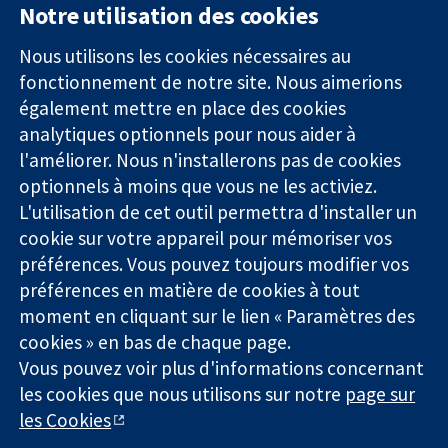
Notre utilisation des cookies
11-13 Cavendish
Contactez-
Square
nous
Nous utilisons les cookies nécessaires au
Des données
Londres
Actualités
fonctionnement de notre site. Nous aimerions
probantes.
W1G0AN
Service de
également mettre en place des cookies
Des décisions
Royaume-Uni
presse
analytiques optionnels pour nous aider à
éclairées.
Qui sommes-
l'améliorer. Nous n'installerons pas de cookies
Une meilleure
nous
santé.
Offres
optionnels à moins que vous ne les activiez.
d'emploi
L'utilisation de cet outil permettra d'installer un
Cochrane
cookie sur votre appareil pour mémoriser vos
Library
préférences. Vous pouvez toujours modifier vos
préférences en matière de cookies à tout
moment en cliquant sur le lien « Paramètres des
La Collaboration Cochrane est une association caritative (n°
cookies » en bas de chaque page.
1045921) et une société à responsabilité limitée par garantie (n°
Vous pouvez voir plus d'informations concernant
03044323) enregistrée en Angleterre et au Pays de Galles. Numéro
de TVA : GB 718 2127 49.
les cookies que nous utilisons sur notre
page sur
les Cookies
Copyright © 2026 The Cochrane Collaboration