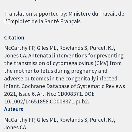
Translation supported by: Ministère du Travail, de
l'Emploi et de la Santé Français
Citation
McCarthy FP, Giles ML, Rowlands S, Purcell KJ,
Jones CA. Antenatal interventions for preventing
the transmission of cytomegalovirus (CMV) from
the mother to fetus during pregnancy and
adverse outcomes in the congenitally infected
infant. Cochrane Database of Systematic Reviews
2021, Issue 6. Art. No.: CD008371. DOI:
10.1002/14651858.CD008371.pub2.
Auteurs
McCarthy FP
Giles ML
Rowlands S
Purcell KJ
Jones CA