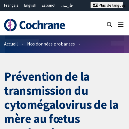
Français
English
Español
فارسی
Plus de langues
Русский
Hrvatski
Deutsch
Bahasa Malaysia
ไทย
繁體中文
简体中文
Fermer la recherche ✖
Filtres
Accueil
Nos données probantes
Prévention de la
transmission du
cytomégalovirus de la
mère au fœtus