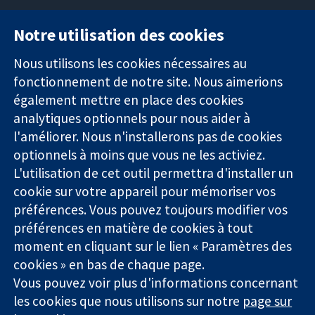
Notre utilisation des cookies
11-13 Cavendish
Contactez-
Square
nous
Nous utilisons les cookies nécessaires au
Des données
Londres
Actualités
fonctionnement de notre site. Nous aimerions
probantes.
W1G0AN
Service de
également mettre en place des cookies
Des décisions
Royaume-Uni
presse
analytiques optionnels pour nous aider à
éclairées.
Qui sommes-
l'améliorer. Nous n'installerons pas de cookies
Une meilleure
nous
santé.
optionnels à moins que vous ne les activiez.
Offres
d'emploi
L'utilisation de cet outil permettra d'installer un
Cochrane
cookie sur votre appareil pour mémoriser vos
Library
préférences. Vous pouvez toujours modifier vos
préférences en matière de cookies à tout
moment en cliquant sur le lien « Paramètres des
La Collaboration Cochrane est une association caritative (n°
cookies » en bas de chaque page.
1045921) et une société à responsabilité limitée par garantie (n°
Vous pouvez voir plus d'informations concernant
03044323) enregistrée en Angleterre et au Pays de Galles. Numéro
les cookies que nous utilisons sur notre
page sur
de TVA : GB 718 2127 49.