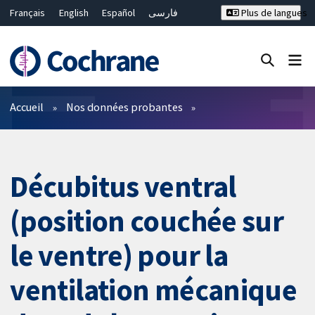
Français
English
Español
فارسی
Plus de langues
Русский
Hrvatski
Deutsch
Bahasa Malaysia
ไทย
繁體中文
简体中文
Fermer la recherche ✖
Filtres
Accueil
Nos données probantes
Décubitus ventral
(position couchée sur
le ventre) pour la
ventilation mécanique