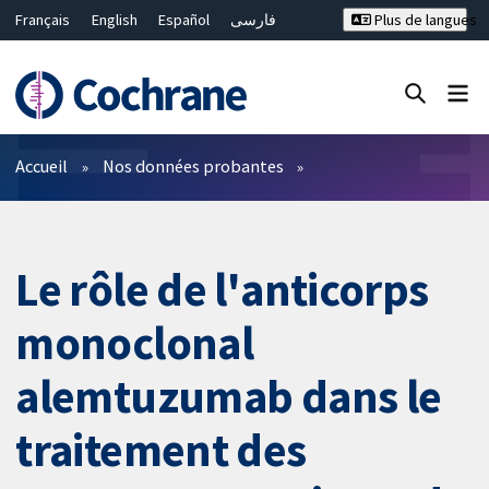
Français
English
Español
فارسی
Plus de langues
Русский
Hrvatski
Deutsch
Bahasa Malaysia
ไทย
繁體中文
简体中文
Fermer la recherche ✖
Filtres
Accueil
Nos données probantes
Le rôle de l'anticorps
monoclonal
alemtuzumab dans le
traitement des