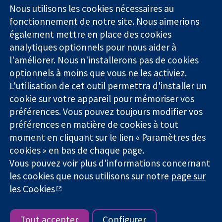
Square
nous
Nous utilisons les cookies nécessaires au
Des données
Londres
Actualités
fonctionnement de notre site. Nous aimerions
probantes.
W1G0AN
Service de
également mettre en place des cookies
Des décisions
Royaume-Uni
presse
analytiques optionnels pour nous aider à
éclairées.
Qui sommes-
l'améliorer. Nous n'installerons pas de cookies
Une meilleure
nous
santé.
optionnels à moins que vous ne les activiez.
Offres
d'emploi
L'utilisation de cet outil permettra d'installer un
Cochrane
cookie sur votre appareil pour mémoriser vos
Library
préférences. Vous pouvez toujours modifier vos
préférences en matière de cookies à tout
moment en cliquant sur le lien « Paramètres des
La Collaboration Cochrane est une association caritative (n°
cookies » en bas de chaque page.
1045921) et une société à responsabilité limitée par garantie (n°
Vous pouvez voir plus d'informations concernant
03044323) enregistrée en Angleterre et au Pays de Galles. Numéro
les cookies que nous utilisons sur notre
page sur
de TVA : GB 718 2127 49.
les Cookies
Copyright © 2026 The Cochrane Collaboration
Conditions Générales
|
Mentions légales
|
Politique de
confidentialité
|
Politique d'usage des cookies
|
Paramètres des
Tout accepter
Configurer