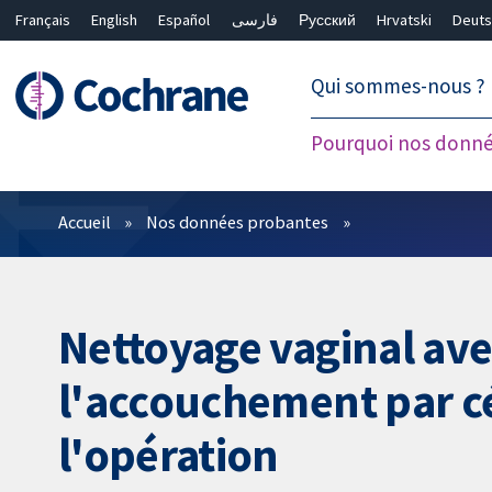
Français
English
Español
فارسی
Русский
Hrvatski
Deuts
繁體中文
简体中文
Qui sommes-nous ?
Pourquoi nos donné
Filtres
Accueil
Nos données probantes
Nettoyage vaginal ave
l'accouchement par cé
l'opération