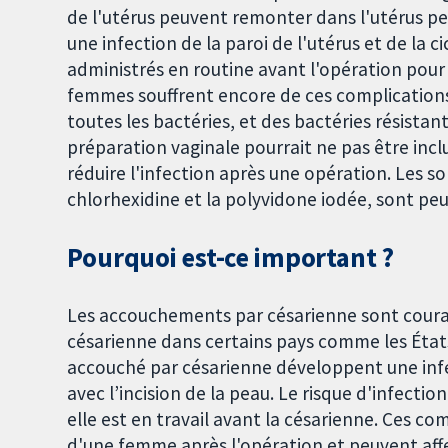
de l'utérus peuvent remonter dans l'utérus pe
une infection de la paroi de l'utérus et de la c
administrés en routine avant l'opération pour r
femmes souffrent encore de ces complications.
toutes les bactéries, et des bactéries résistan
préparation vaginale pourrait ne pas être inc
réduire l'infection après une opération. Les so
chlorhexidine et la polyvidone iodée, sont peu
Pourquoi est-ce important ?
Les accouchements par césarienne sont couran
césarienne dans certains pays comme les États
accouché par césarienne développent une inf
avec l’incision de la peau. Le risque d'infectio
elle est en travail avant la césarienne. Ces co
d'une femme après l'opération et peuvent affe