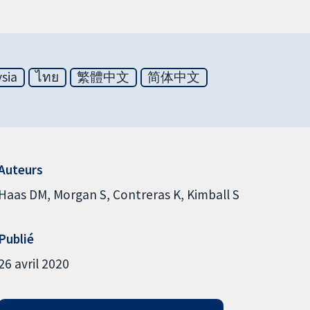
sia
ไทย
繁體中文
简体中文
Auteurs
Haas DM
Morgan S
Contreras K
Kimball S
Publié
26 avril 2020