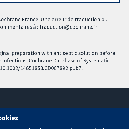
 Cochrane France. Une erreur de traduction ou
s commentaires à : traduction@cochrane.fr
ginal preparation with antiseptic solution before
e infections. Cochrane Database of Systematic
I: 10.1002/14651858.CD007892.pub7.
11-13 Cavendish Square
cookies
Londres
W1G0AN