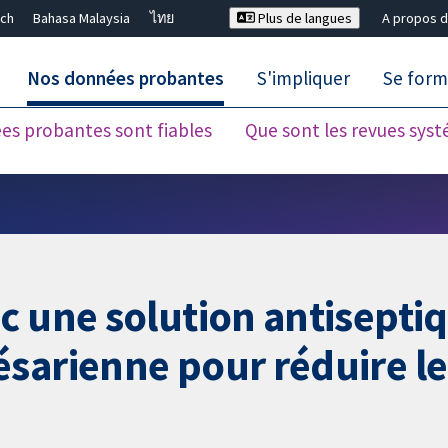
ch
Bahasa Malaysia
ไทย
Plus de langues
A propos d
Nos données probantes
S'impliquer
Se form
es probantes sont fiables
Que sont les revues sys
Fermer la recherche ✖
c une solution antisepti
sarienne pour réduire le