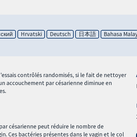
сский
Hrvatski
Deutsch
日本語
Bahasa Malay
essais contrôlés randomisés, si le fait de nettoyer
t un accouchement par césarienne diminue en
es.
par césarienne peut réduire le nombre de
n. Ces bactéries présentes dans le vagin et le col