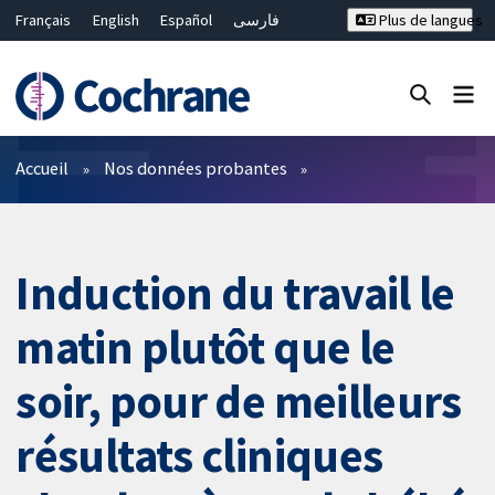
Français
English
Español
فارسی
Plus de langues
Русский
Hrvatski
Deutsch
Bahasa Malaysia
ไทย
繁體中文
简体中文
Fermer la recherche ✖
Filtres
Accueil
Nos données probantes
Induction du travail le
matin plutôt que le
soir, pour de meilleurs
résultats cliniques