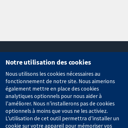
Notre utilisation des cookies
11-13 Cavendish
Contactez-
Square
nous
Nous utilisons les cookies nécessaires au
Des données
Londres
Actualités
fonctionnement de notre site. Nous aimerions
probantes.
W1G0AN
Service de
également mettre en place des cookies
Des décisions
Royaume-Uni
presse
analytiques optionnels pour nous aider à
éclairées.
Qui sommes-
l'améliorer. Nous n'installerons pas de cookies
Une meilleure
nous
santé.
optionnels à moins que vous ne les activiez.
Offres
d'emploi
L'utilisation de cet outil permettra d'installer un
Cochrane
cookie sur votre appareil pour mémoriser vos