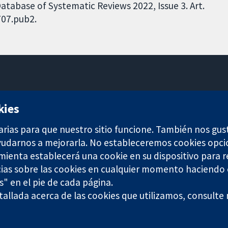
tabase of Systematic Reviews 2022, Issue 3. Art.
707.pub2.
11-13 Cavendish Square
kies
Londres
W1G 0AN
arias para que nuestro sitio funcione. También nos gus
Reino Unido
ayudarnos a mejorarla. No estableceremos cookies opci
amienta establecerá una cookie en su dispositivo para r
ias sobre las cookies en cualquier momento haciendo c
s" en el pie de cada página.
allada acerca de las cookies que utilizamos, consulte
any limited by guarantee (no. 03044323) registered in England & W
Términos y condiciones del sitio web
|
Responsabili