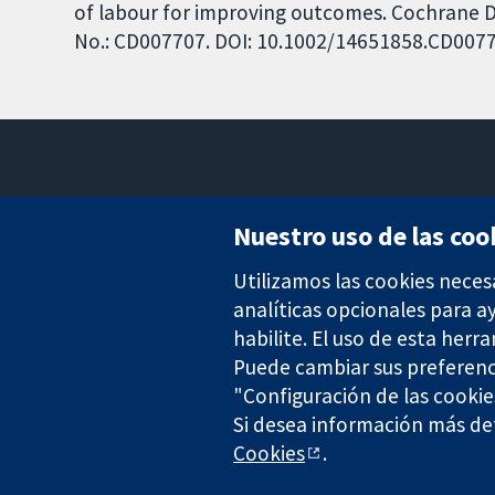
of labour for improving outcomes. Cochrane Da
No.: CD007707. DOI: 10.1002/14651858.CD007
Nuestro uso de las coo
Utilizamos las cookies neces
Evidencia fiable.
Decisiones informadas.
analíticas opcionales para 
Mejor salud.
habilite. El uso de esta herr
Puede cambiar sus preferenc
"Configuración de las cookie
Si desea información más det
The Cochrane Collaboration is a charity (no. 1045921) and a comp
Cookies
.
Copyright © 2026 The Cochrane Collaboration