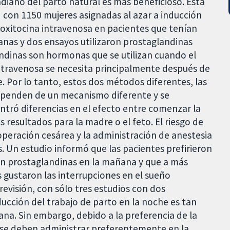
adiano del parto natural es más beneficioso. Esta
d con 1150 mujeres asignadas al azar a inducción
 oxitocina intravenosa en pacientes que tenían
anas y dos ensayos utilizaron prostaglandinas
landinas son hormonas que se utilizan cuando el
intravenosa se necesita principalmente después de
 Por lo tanto, estos dos métodos diferentes, las
dependen de un mecanismo diferente y se
ntró diferencias en el efecto entre comenzar la
 resultados para la madre o el feto. El riesgo de
operación cesárea y la administración de anestesia
s. Un estudio informó que las pacientes prefirieron
on prostaglandinas en la mañana y que a más
s gustaron las interrupciones en el sueño
revisión, con sólo tres estudios con dos
ucción del trabajo de parto en la noche es tan
ana. Sin embargo, debido a la preferencia de la
s se deben administrar preferentemente en la