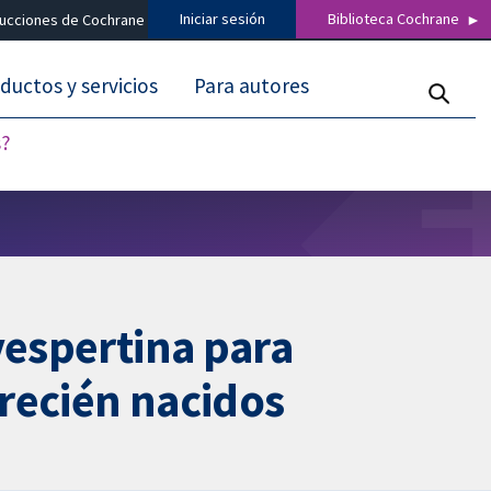
Iniciar sesión
Biblioteca Cochrane
ducciones de Cochrane
ductos y servicios
Para autores
s?
vespertina para
 recién nacidos