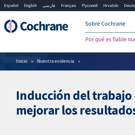
Español
English
فارسی
Français
Русский
Hrvatski
Deuts
繁體中文
简体中文
Sobre Cochrane
Por qué es fiable nu
Filtros
Inicio
Nuestra evidencia
Inducción del trabajo
mejorar los resultados