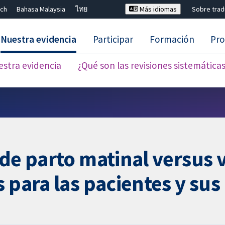
ch
Bahasa Malaysia
ไทย
Más idiomas
Sobre tra
Nuestra evidencia
Participar
Formación
Pro
estra evidencia
¿Qué son las revisiones sistemática
Cerrar búsqueda ✖
 de parto matinal versus 
 para las pacientes y sus