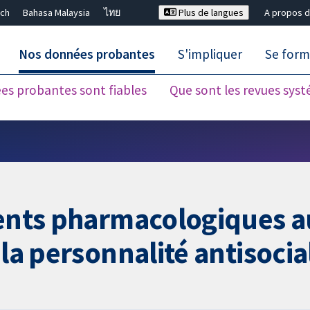
ch
Bahasa Malaysia
ไทย
Plus de langues
A propos d
Nos données probantes
S'impliquer
Se form
es probantes sont fiables
Que sont les revues sys
Fermer la recherche ✖
ments pharmacologiques a
 la personnalité antisocia