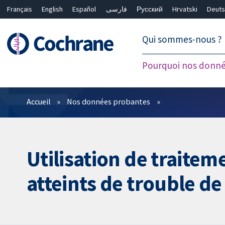
Français
English
Español
فارسی
Русский
Hrvatski
Deuts
繁體中文
简体中文
Qui sommes-nous ?
Pourquoi nos donné
Filtres
Accueil
Nos données probantes
Utilisation de traite
atteints de trouble de