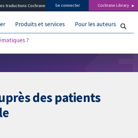
Se connecter
Cochrane Library
es traductions Cochrane
er
Produits et services
Pour les auteurs
tématiques ?
uprès des patients
le