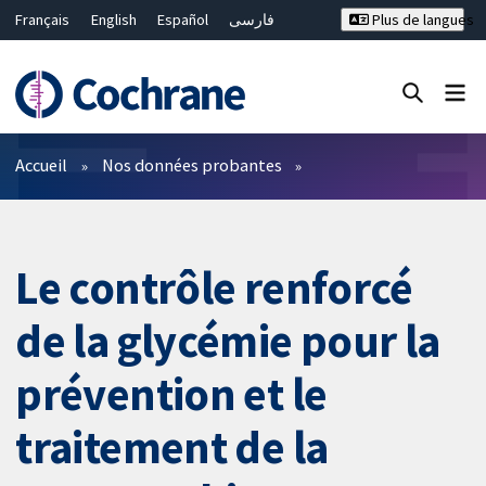
Français
English
Español
فارسی
Plus de langues
Русский
Hrvatski
Deutsch
Bahasa Malaysia
ไทย
繁體中文
简体中文
Fermer la recherche ✖
Filtres
Accueil
Nos données probantes
Le contrôle renforcé
de la glycémie pour la
prévention et le
traitement de la