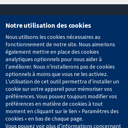
Notre utilisation des cookies
11-13 Cavendish
Contactez-
Square
nous
Nous utilisons les cookies nécessaires au
Des données
Londres
Actualités
fonctionnement de notre site. Nous aimerions
probantes.
W1G0AN
Service de
également mettre en place des cookies
Des décisions
Royaume-Uni
presse
analytiques optionnels pour nous aider à
éclairées.
Qui sommes-
l'améliorer. Nous n'installerons pas de cookies
Une meilleure
nous
santé.
Offres
optionnels à moins que vous ne les activiez.
d'emploi
L'utilisation de cet outil permettra d'installer un
Cochrane
cookie sur votre appareil pour mémoriser vos
Library
préférences. Vous pouvez toujours modifier vos
préférences en matière de cookies à tout
moment en cliquant sur le lien « Paramètres des
La Collaboration Cochrane est une association caritative (n°
cookies » en bas de chaque page.
1045921) et une société à responsabilité limitée par garantie (n°
Vous pouvez voir plus d'informations concernant
03044323) enregistrée en Angleterre et au Pays de Galles. Numéro