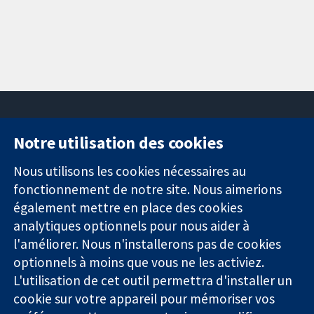
Notre utilisation des cookies
11-13 Cavendish
Contactez-
Square
nous
Nous utilisons les cookies nécessaires au
Des données
Londres
Actualités
fonctionnement de notre site. Nous aimerions
probantes.
W1G0AN
Service de
également mettre en place des cookies
Des décisions
Royaume-Uni
presse
analytiques optionnels pour nous aider à
éclairées.
Qui sommes-
l'améliorer. Nous n'installerons pas de cookies
Une meilleure
nous
santé.
optionnels à moins que vous ne les activiez.
Offres
d'emploi
L'utilisation de cet outil permettra d'installer un
Cochrane
cookie sur votre appareil pour mémoriser vos
Library