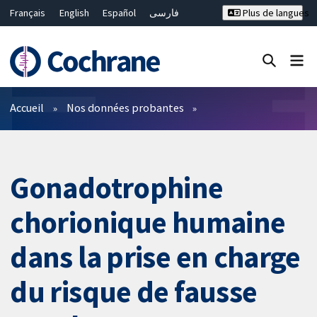
Français
English
Español
فارسی
Plus de langues
Русский
Hrvatski
Deutsch
Bahasa Malaysia
ไทย
繁體中文
简体中文
Fermer la recherche ✖
Filtres
Accueil
Nos données probantes
Gonadotrophine
chorionique humaine
dans la prise en charge
du risque de fausse