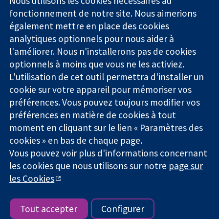
Nous utilisons les cookies nécessaires au
Des données
Londres
Actualités
fonctionnement de notre site. Nous aimerions
probantes.
W1G0AN
Service de
également mettre en place des cookies
Des décisions
Royaume-Uni
presse
analytiques optionnels pour nous aider à
éclairées.
Qui sommes-
l'améliorer. Nous n'installerons pas de cookies
Une meilleure
nous
santé.
optionnels à moins que vous ne les activiez.
Offres
d'emploi
L'utilisation de cet outil permettra d'installer un
Cochrane
cookie sur votre appareil pour mémoriser vos
Library
préférences. Vous pouvez toujours modifier vos
préférences en matière de cookies à tout
moment en cliquant sur le lien « Paramètres des
La Collaboration Cochrane est une association caritative (n°
cookies » en bas de chaque page.
1045921) et une société à responsabilité limitée par garantie (n°
Vous pouvez voir plus d'informations concernant
03044323) enregistrée en Angleterre et au Pays de Galles. Numéro
de TVA : GB 718 2127 49.
les cookies que nous utilisons sur notre
page sur
les Cookies
Copyright © 2026 The Cochrane Collaboration
Conditions Générales
|
Mentions légales
|
Politique de
confidentialité
|
Politique d'usage des cookies
|
Paramètres des
Tout accepter
Configurer
cookies