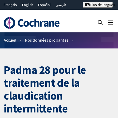
Français
English
Español
فارسی
Plus de langues
Русский
Hrvatski
Deutsch
Bahasa Malaysia
ไทย
繁體中文
简体中文
Fermer la recherche ✖
Filtres
Accueil
Nos données probantes
Padma 28 pour le
traitement de la
claudication
intermittente