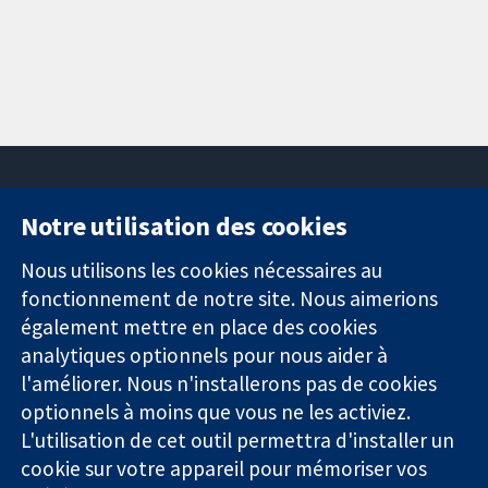
Notre utilisation des cookies
11-13 Cavendish
Contactez-
Square
nous
Nous utilisons les cookies nécessaires au
Des données
Londres
Actualités
fonctionnement de notre site. Nous aimerions
probantes.
W1G0AN
Service de
également mettre en place des cookies
Des décisions
Royaume-Uni
presse
analytiques optionnels pour nous aider à
éclairées.
Qui sommes-
l'améliorer. Nous n'installerons pas de cookies
Une meilleure
nous
santé.
Offres
optionnels à moins que vous ne les activiez.
d'emploi
L'utilisation de cet outil permettra d'installer un
Cochrane
cookie sur votre appareil pour mémoriser vos
Library