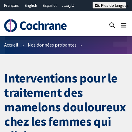
Français
English
Español
فارسی
Plus de langues
Русский
Hrvatski
Deutsch
Bahasa Malaysia
ไทย
繁體中文
简体中文
Fermer la recherche ✖
Filtres
Accueil
Nos données probantes
Interventions pour le
traitement des
mamelons douloureux
chez les femmes qui