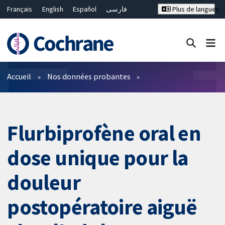
Français
English
Español
فارسی
Plus de langues
Русский
Hrvatski
Deutsch
Bahasa Malaysia
ไทย
繁體中文
简体中文
Fermer la recherche ✖
Filtres
Accueil
Nos données probantes
Flurbiprofène oral en
dose unique pour la
douleur
postopératoire aiguë