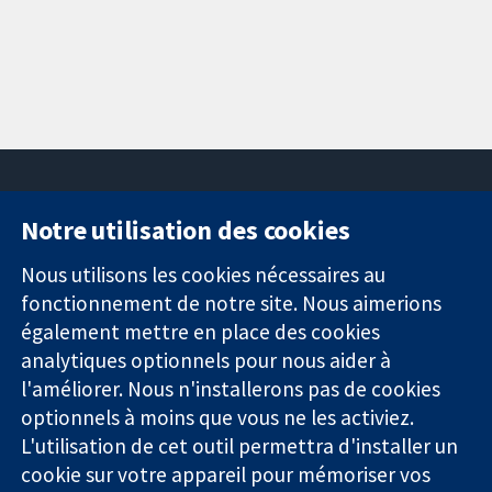
Notre utilisation des cookies
11-13 Cavendish
Contactez-
Square
nous
Nous utilisons les cookies nécessaires au
Des données
Londres
Actualités
fonctionnement de notre site. Nous aimerions
probantes.
W1G0AN
Service de
également mettre en place des cookies
Des décisions
Royaume-Uni
presse
analytiques optionnels pour nous aider à
éclairées.
Qui sommes-
l'améliorer. Nous n'installerons pas de cookies
Une meilleure
nous
santé.
optionnels à moins que vous ne les activiez.
Offres
d'emploi
L'utilisation de cet outil permettra d'installer un
Cochrane
cookie sur votre appareil pour mémoriser vos
Library