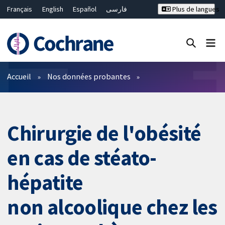
Français
English
Español
فارسی
Plus de langues
Русский
Hrvatski
Deutsch
Bahasa Malaysia
ไทย
繁體中文
简体中文
Fermer la recherche ✖
Filtres
Accueil
Nos données probantes
Chirurgie de l'obésité
en cas de stéato-
hépatite
non alcoolique chez les