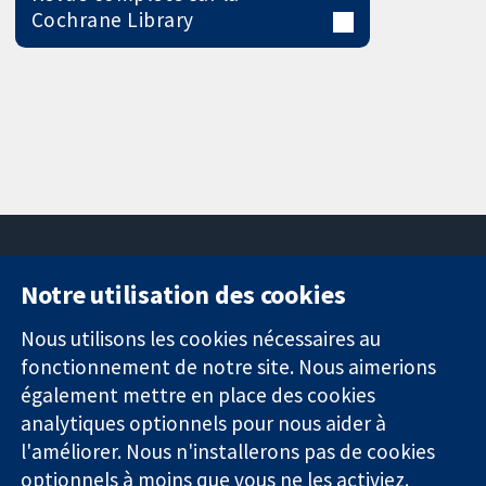
Cochrane Library
Notre utilisation des cookies
11-13 Cavendish
Contactez-
Square
nous
Nous utilisons les cookies nécessaires au
Des données
Londres
Actualités
fonctionnement de notre site. Nous aimerions
probantes.
W1G0AN
Service de
également mettre en place des cookies
Des décisions
Royaume-Uni
presse
analytiques optionnels pour nous aider à
éclairées.
Qui sommes-
l'améliorer. Nous n'installerons pas de cookies
Une meilleure
nous
santé.
optionnels à moins que vous ne les activiez.
Offres