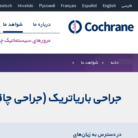
فارسی
English
Español
Français
Русский
Hrvatski
eutsch
درباره ما
شواهد ما
مرورهای سیستماتیک چ
بستن جستجو ✖
فیلترها
خانه
شواهد ما
جراحی باریاتریک (جراحی چاق
در دسترس به زیان‌های