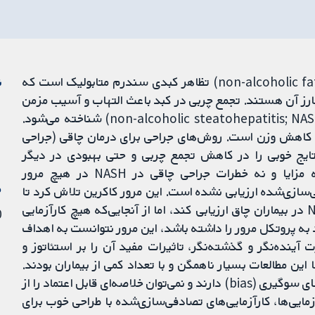
بیماری کبد چرب غیرالکلی (non-alcoholic fatty liver disease; NAFLD) تظاهر کبدی سندرم متابولیک است که
ن
بارز آن هستند. تجمع چربی در کبد باعث التهاب و آسیب مزمن
کبدی می‌شود که به عنوان استئاتوهپاتیت غیرالکلی (non-alcoholic steatohepatitis; NASH) شناخته می‌شود.
روزه، بهترین استراتژی برای درمان NAFLD و NASH، کاهش وزن است. روش‌های جراحی برای درمان چاقی (جراحی
baria) یا جراحی چاقی) نتایج خوبی را در کاهش تجمع چربی و حتی بهبودی در دیگر
بیماری‌های مرتبط با چاقی نشان داده‌اند. بااین‌حال، نه مزایا و نه خطرات جراحی چاقی در NASH در هیچ مرور
م
ی‌سازی‌شده ارزیابی نشده است. این مرور کاکرین تلاش کرد تا
مزایا و خطرات جراحی چاقی را برای مدیریت بالینی NASH در بیماران چاق ارزیابی کند، اما از آنجایی‌که هیچ کارآزمایی
20 
به پروتکل مرور را داشته باشد، این مرور نتوانست به اهداف
آینده‌نگر و گذشته‌نگر، تاثیرات مفید آن را بر استئاتوز و
 این مطالعات بسیار ناهمگن و با تعداد کمی از بیماران بودند.
ازاین‌رو، داده‌هایی که مطالعات اخیر در بر داشتند، خطر بالای سوگیری (bias) دارند و نمی‌توان خلاصه‌ای قابل اعتماد را از
مایی‌ها، کارآزمایی‌های تصادفی‌سازی‌شده با طراحی خوب برای