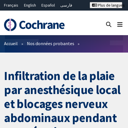
Français
English
Español
فارسی
Plus de langues
Русский
Hrvatski
Deutsch
Bahasa Malaysia
ไทย
繁體中文
简体中文
Fermer la recherche ✖
Filtres
Accueil
Nos données probantes
Infiltration de la plaie
par anesthésique local
et blocages nerveux
abdominaux pendant