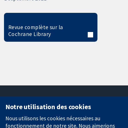
Revue complète sur la
Cochrane Library
Notre utilisation des cookies
11-13 Cavendish
Contactez-
Square
nous
Nous utilisons les cookies nécessaires au
Des données
Londres
Actualités
fonctionnement de notre site. Nous aimerions